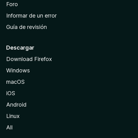
i
Foro
s
n
Informar de un error
i
Guía de revisión
c
i
o
Descargar
d
Download Firefox
e
Windows
M
o
macOS
z
iOS
i
l
Android
l
Linux
a
All