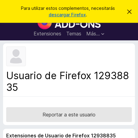
B
Cerrar sesión
Para utilizar estos complementos, necesitarás
I
u
descargar Firefox
.
g
B
s
n
u
o
c
r
s
Extensiones
Temas
Más...
a
a
c
r
r
e
a
s
d
t
e
o
a
r
v
Usuario de Firefox 129388
i
d
s
35
e
o
c
o
m
p
Reportar a este usuario
l
e
Extensiones de Usuario de Firefox 12938835
m