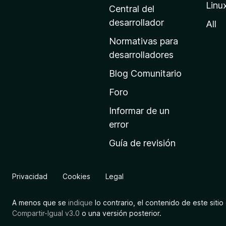
Linu
a
Central del
d
desarrollador
All
e
Normativas para
i
desarrolladores
n
Blog Comunitario
i
c
Foro
i
Informar de un
o
error
d
Guía de revisión
e
M
o
Privacidad
Cookies
Legal
z
i
A menos que se
indique
lo contrario, el contenido de este sitio 
l
Compartir-Igual v3.0
o una versión posterior.