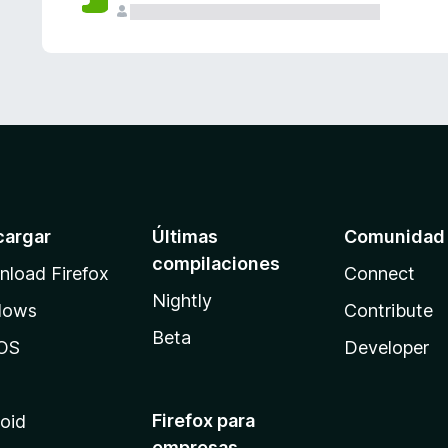
cargar
Últimas
Comunidad
compilaciones
load Firefox
Connect
Nightly
dows
Contribute
Beta
OS
Developer
Firefox para
oid
empresas