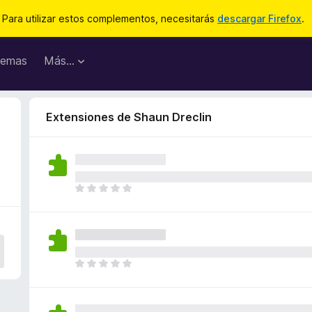
Para utilizar estos complementos, necesitarás
descargar Firefox
.
emas
Más...
Extensiones de Shaun Dreclin
T
o
d
a
v
í
T
a
o
n
d
o
a