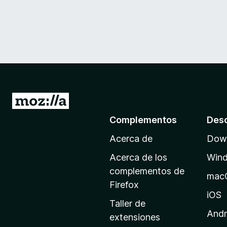
I
r
Complementos
Des
a
Acerca de
Down
l
a
Acerca de los
Win
p
complementos de
mac
á
Firefox
g
iOS
Taller de
i
Andr
extensiones
n