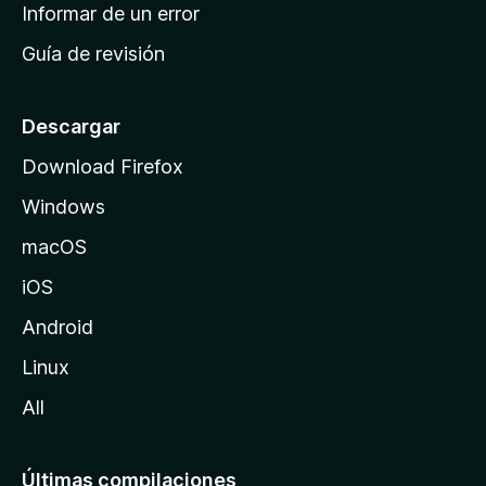
n
Informar de un error
i
Guía de revisión
c
i
o
Descargar
d
Download Firefox
e
Windows
M
o
macOS
z
iOS
i
l
Android
l
Linux
a
All
Últimas compilaciones