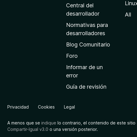
Linu
a
Central del
d
desarrollador
All
e
Normativas para
i
desarrolladores
n
Blog Comunitario
i
c
Foro
i
Informar de un
o
error
d
Guía de revisión
e
M
o
Privacidad
Cookies
Legal
z
i
A menos que se
indique
lo contrario, el contenido de este sitio 
l
Compartir-Igual v3.0
o una versión posterior.