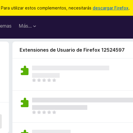
Para utilizar estos complementos, necesitarás
descargar Firefox
.
emas
Más...
Extensiones de Usuario de Firefox 12524597
T
o
d
a
v
í
T
a
o
n
d
o
a