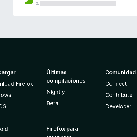
cargar
Últimas
Comunidad
compilaciones
load Firefox
Connect
Nightly
dows
Contribute
Beta
OS
Developer
Firefox para
oid
empresas