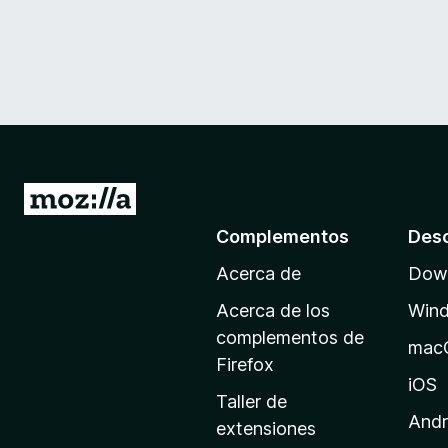
I
r
Complementos
Des
a
Acerca de
Down
l
a
Acerca de los
Win
p
complementos de
mac
á
Firefox
g
iOS
Taller de
i
Andr
extensiones
n