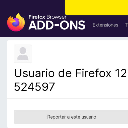
B
u
Extensiones
T
s
c
a
d
o
r
Usuario de Firefox 12
d
e
524597
c
o
m
p
l
Reportar a este usuario
e
m