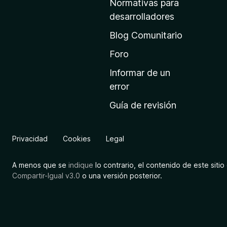
Normativas para
i
desarrolladores
n
Blog Comunitario
i
c
Foro
i
Informar de un
o
error
d
Guía de revisión
e
M
o
Privacidad
Cookies
Legal
z
i
A menos que se
indique
lo contrario, el contenido de este sitio 
l
Compartir-Igual v3.0
o una versión posterior.
l
a