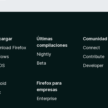
cargar
Últimas
Comunidad
compilaciones
load Firefox
Connect
Nightly
dows
Contribute
Beta
OS
Developer
Firefox para
oid
empresas
x
Enterprise