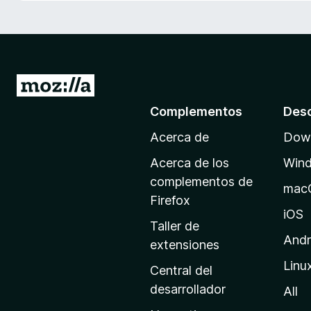
e
n
t
o
s
I
p
r
Complementos
Des
a
a
r
Acerca de
Down
l
a
a
F
Acerca de los
Win
p
i
complementos de
mac
r
á
Firefox
e
g
iOS
Taller de
f
i
Andr
extensiones
o
n
x
Linu
a
Central del
d
desarrollador
All
e