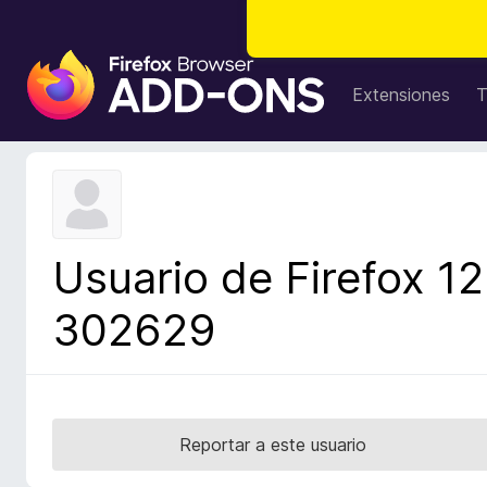
B
u
Extensiones
T
s
c
a
d
o
r
Usuario de Firefox 12
d
e
302629
c
o
m
p
l
Reportar a este usuario
e
m