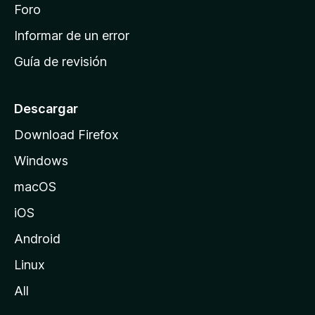
i
Foro
s
n
Informar de un error
i
Guía de revisión
c
i
o
Descargar
d
Download Firefox
e
Windows
M
o
macOS
z
iOS
i
l
Android
l
Linux
a
All