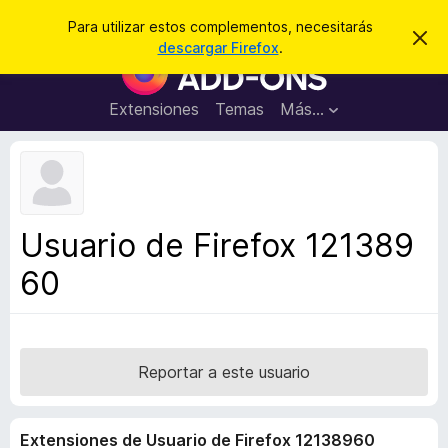
B
Cerrar sesión
Para utilizar estos complementos, necesitarás
I
u
descargar Firefox
.
g
B
s
n
u
o
c
r
s
Extensiones
Temas
Más...
a
a
c
r
r
e
a
s
d
t
e
o
a
r
v
Usuario de Firefox 121389
i
d
s
60
e
o
c
o
m
p
Reportar a este usuario
l
e
Extensiones de Usuario de Firefox 12138960
m