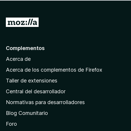
o
a
h
o
n
v
a
r
e
í
y
a
s
a
I
v
c
n
a
r
i
o
l
o
a
h
o
n
a
l
r
Complementos
e
y
a
a
s
v
Acerca de
c
p
a
i
á
l
Acerca de los complementos de Firefox
o
o
g
n
Taller de extensiones
r
e
i
a
s
Central del desarrollador
n
c
i
a
Normativas para desarrolladores
o
d
n
Blog Comunitario
e
e
i
Foro
s