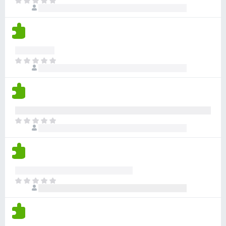
a
T
s
a
v
c
o
n
a
i
d
o
l
o
a
h
o
n
v
a
r
e
í
y
a
T
s
a
v
c
o
n
a
i
d
o
l
o
a
h
o
n
v
a
r
e
í
y
a
T
s
a
v
c
o
n
a
i
d
o
l
o
a
h
o
n
v
a
r
e
í
y
a
T
s
a
v
c
o
n
a
i
d
o
l
o
a
h
o
n
v