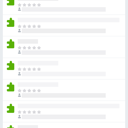
e
T
o
n
d
t
a
o
T
v
s
o
í
d
p
a
a
a
n
T
v
r
o
o
í
h
a
d
a
a
a
F
n
T
y
v
i
o
o
v
í
r
h
d
a
a
a
e
a
l
n
T
y
f
v
o
o
o
v
í
o
r
h
d
a
a
a
x
a
a
l
n
T
c
y
v
o
o
o
i
v
í
r
h
d
o
a
a