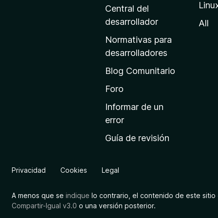
Linu
a
Central del
d
desarrollador
All
e
Normativas para
i
desarrolladores
n
Blog Comunitario
i
c
Foro
i
Informar de un
o
error
d
Guía de revisión
e
M
o
Privacidad
Cookies
Legal
z
i
A menos que se
indique
lo contrario, el contenido de este sitio 
l
Compartir-Igual v3.0
o una versión posterior.