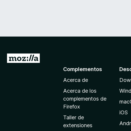
I
r
Complementos
Des
a
Acerca de
Down
l
a
Acerca de los
Win
p
complementos de
mac
á
Firefox
g
iOS
Taller de
i
Andr
extensiones
n