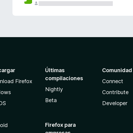
cargar
Últimas
Comunidad
compilaciones
load Firefox
Connect
Nightly
dows
Contribute
Beta
OS
Developer
Firefox para
oid
empresas