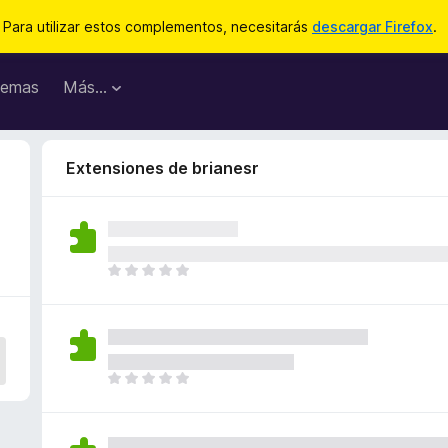
Para utilizar estos complementos, necesitarás
descargar Firefox
.
emas
Más...
Extensiones de brianesr
T
o
d
a
v
í
T
a
o
n
d
o
a