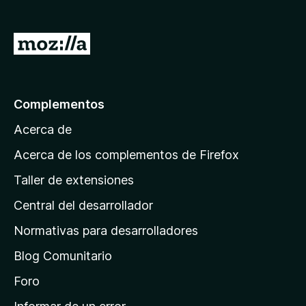
e
n
I
t
r
o
a
s
p
l
Complementos
a
a
r
Acerca de
p
a
á
Acerca de los complementos de Firefox
F
g
i
Taller de extensiones
i
r
Central del desarrollador
n
e
a
f
Normativas para desarrolladores
o
d
Blog Comunitario
x
e
i
Foro
n