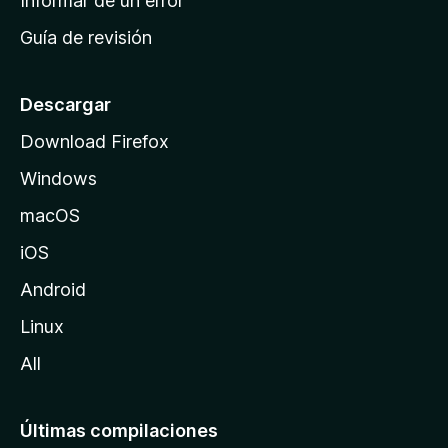
Informar de un error
i
Guía de revisión
c
i
o
Descargar
d
Download Firefox
e
Windows
M
o
macOS
z
iOS
i
l
Android
l
Linux
a
All
Últimas compilaciones