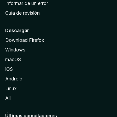
n
Informar de un error
i
Guía de revisión
c
i
o
Descargar
d
Download Firefox
e
Windows
M
o
macOS
z
iOS
i
l
Android
l
Linux
a
All
Últimas compilaciones