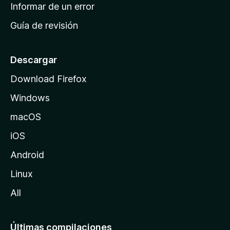
n
Informar de un error
i
Guía de revisión
c
i
o
Descargar
d
Download Firefox
e
Windows
M
o
macOS
z
iOS
i
l
Android
l
Linux
a
All
Últimas compilaciones