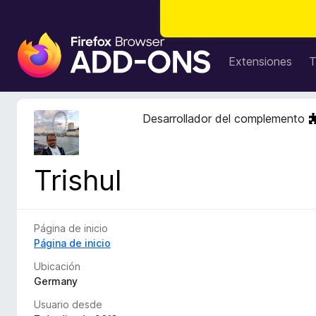
B
u
Extensiones
T
s
c
a
Desarrollador del complemento
d
o
r
Trishul
d
e
c
o
Página de inicio
m
Página de inicio
p
Ubicación
l
Germany
e
Usuario desde
m