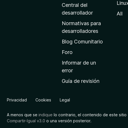
Linu
a
Central del
d
desarrollador
All
e
Normativas para
i
desarrolladores
n
Blog Comunitario
i
c
Foro
i
Informar de un
o
error
d
Guía de revisión
e
M
o
Privacidad
Cookies
Legal
z
i
A menos que se
indique
lo contrario, el contenido de este sitio 
l
Compartir-Igual v3.0
o una versión posterior.