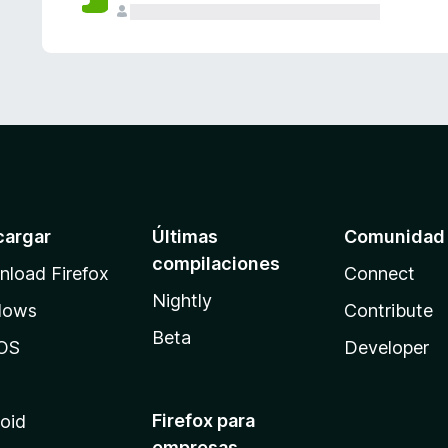
cargar
Últimas
Comunidad
compilaciones
load Firefox
Connect
Nightly
dows
Contribute
Beta
OS
Developer
Firefox para
oid
empresas