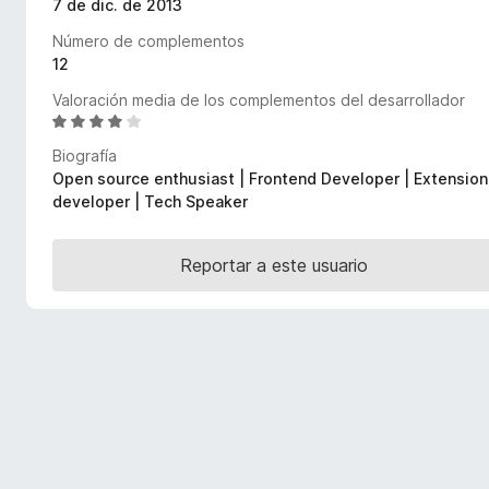
7 de dic. de 2013
e
Número de complementos
n
12
t
o
Valoración media de los complementos del desarrollador
s
S
e
p
Biografía
v
a
Open source enthusiast | Frontend Developer | Extension
a
r
developer | Tech Speaker
l
a
o
F
r
Reportar a este usuario
i
ó
r
c
o
e
n
f
4
o
d
x
e
5