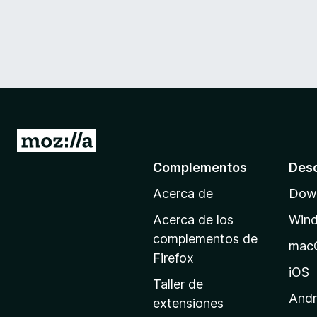
I
r
Complementos
Des
a
Acerca de
Down
l
a
Acerca de los
Win
p
complementos de
mac
á
Firefox
g
iOS
Taller de
i
Andr
extensiones
n