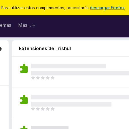
Para utilizar estos complementos, necesitarás
descargar Firefox
.
emas
Más...
Extensiones de Trishul
T
o
d
a
v
í
T
a
o
n
d
o
a