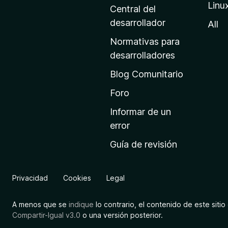
Linu
a
Central del
d
desarrollador
All
e
Normativas para
i
desarrolladores
n
Blog Comunitario
i
c
Foro
i
Informar de un
o
error
d
Guía de revisión
e
M
o
Privacidad
Cookies
Legal
z
i
A menos que se
indique
lo contrario, el contenido de este sitio 
l
Compartir-Igual v3.0
o una versión posterior.