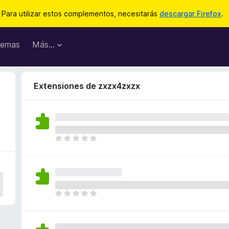
Para utilizar estos complementos, necesitarás
descargar Firefox
.
emas
Más...
Extensiones de zxzx4zxzx
T
o
d
a
v
í
T
a
o
n
d
o
a