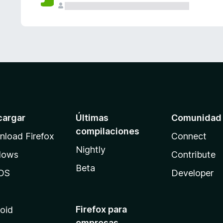
cargar
Últimas
Comunidad
compilaciones
load Firefox
Connect
Nightly
dows
Contribute
Beta
OS
Developer
Firefox para
oid
empresas