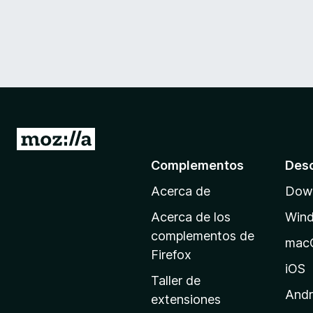
I
r
Complementos
Des
a
Acerca de
Down
l
a
Acerca de los
Win
p
complementos de
mac
á
Firefox
g
iOS
Taller de
i
Andr
extensiones
n