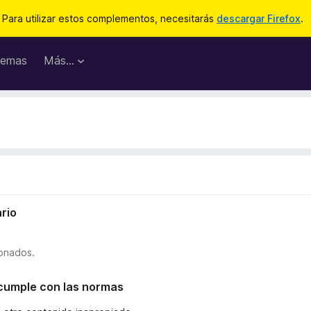
Para utilizar estos complementos, necesitarás
descargar Firefox
.
emas
Más...
rio
ionados.
o cumple con las normas