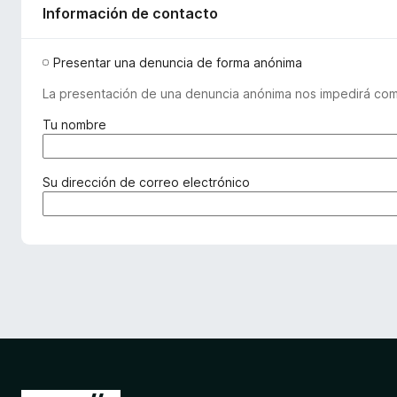
Información de contacto
Presentar una denuncia de forma anónima
La presentación de una denuncia anónima nos impedirá comu
(
Tu nombre
o
b
l
(
Su dirección de correo electrónico
i
o
g
b
a
l
t
i
o
g
r
a
i
t
o
o
)
r
i
o