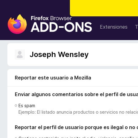
B
u
Extensiones
T
s
c
a
Joseph Wensley
d
o
r
d
Reportar este usuario a Mozilla
e
c
Enviar algunos comentarios sobre el perfil de usua
o
Es spam
m
Ejemplo: El listado anuncia productos o servicios no relac
p
l
Reportar el perfil de usuario porque es ilegal o n
e
m