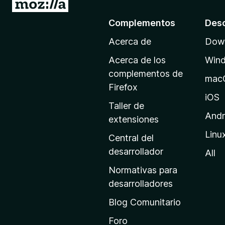
I
)
r
Complementos
Des
a
Acerca de
Down
l
a
Acerca de los
Win
p
complementos de
mac
á
Firefox
g
iOS
Taller de
i
Andr
extensiones
n
Linu
a
Central del
d
desarrollador
All
e
Normativas para
i
desarrolladores
n
Blog Comunitario
i
c
Foro