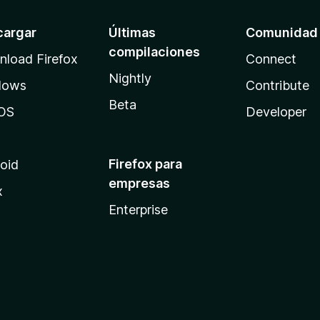
cargar
Últimas
Comunidad
compilaciones
load Firefox
Connect
Nightly
dows
Contribute
Beta
OS
Developer
Firefox para
oid
empresas
x
Enterprise