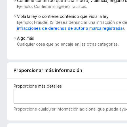
Contiene contenido que incita al odio, violencia, engaño 
e
Ejemplo: Contiene imágenes racistas.
n
Viola la ley o contiene contenido que viola la ley
t
Ejemplo: Fraude. (Si desea denunciar una infracción de 
o
infracciones de derechos de autor o marca registrada
).
s
Algo más
p
Cualquier cosa que no encaje en las otras categorías.
a
r
a
F
Proporcionar más información
i
r
e
Proporcione más detalles
f
o
x
Proporcione cualquier información adicional que pueda ayud