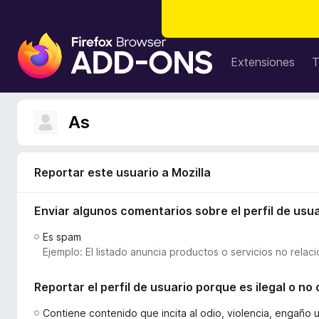
B
u
Extensiones
T
s
c
a
As
d
o
r
Reportar este usuario a Mozilla
d
e
Enviar algunos comentarios sobre el perfil de usua
c
o
Es spam
m
Ejemplo: El listado anuncia productos o servicios no relac
p
l
Reportar el perfil de usuario porque es ilegal o n
e
m
Contiene contenido que incita al odio, violencia, engaño 