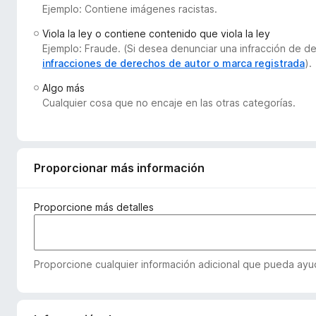
Ejemplo: Contiene imágenes racistas.
e
n
Viola la ley o contiene contenido que viola la ley
t
Ejemplo: Fraude. (Si desea denunciar una infracción de 
o
infracciones de derechos de autor o marca registrada
).
s
Algo más
p
Cualquier cosa que no encaje en las otras categorías.
a
r
a
F
Proporcionar más información
i
r
Proporcione más detalles
e
f
o
Proporcione cualquier información adicional que pueda ayud
x