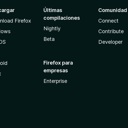
cargar
Últimas
Comunidad
compilaciones
load Firefox
Connect
Nightly
dows
Contribute
Beta
OS
Developer
Firefox para
oid
empresas
x
Enterprise