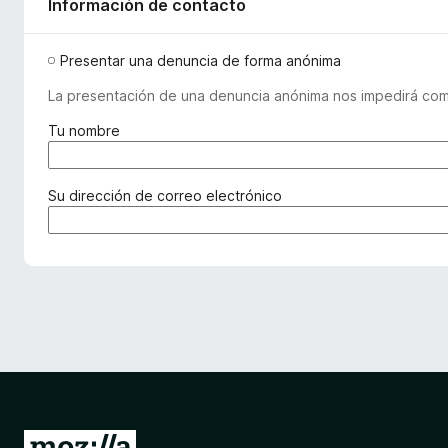
Información de contacto
Presentar una denuncia de forma anónima
La presentación de una denuncia anónima nos impedirá comu
(
Tu nombre
o
b
l
(
Su dirección de correo electrónico
i
o
g
b
a
l
t
i
o
g
r
a
i
t
o
o
)
r
i
o
I
)