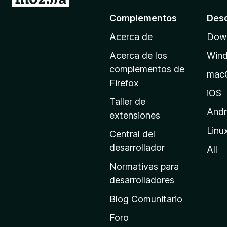
r
Complementos
Des
a
Acerca de
Down
l
a
Acerca de los
Win
p
complementos de
mac
á
Firefox
g
iOS
Taller de
i
Andr
extensiones
n
Linu
a
Central del
d
desarrollador
All
e
Normativas para
i
desarrolladores
n
Blog Comunitario
i
c
Foro