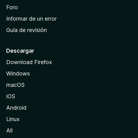
i
Foro
n
Informar de un error
i
Guía de revisión
c
i
o
Descargar
d
Download Firefox
e
Windows
M
o
macOS
z
iOS
i
l
Android
l
Linux
a
All