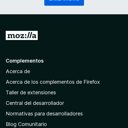
g
r
a
i
t
o
o
)
r
i
I
o
r
)
a
l
Complementos
a
Acerca de
p
á
Acerca de los complementos de Firefox
g
Taller de extensiones
i
Central del desarrollador
n
a
Normativas para desarrolladores
d
Blog Comunitario
e