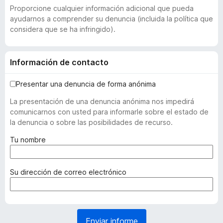
Proporcione cualquier información adicional que pueda
ayudarnos a comprender su denuncia (incluida la política que
considera que se ha infringido).
Información de contacto
Presentar una denuncia de forma anónima
La presentación de una denuncia anónima nos impedirá
comunicarnos con usted para informarle sobre el estado de
la denuncia o sobre las posibilidades de recurso.
(
Tu nombre
o
b
l
(
Su dirección de correo electrónico
i
o
g
b
a
l
t
i
Enviar informe
o