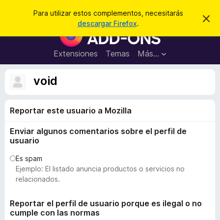
B
Cerrar sesión
Para utilizar estos complementos, necesitarás
I
u
descargar Firefox
.
g
B
s
n
u
o
c
r
s
Extensiones
Temas
Más...
a
a
c
r
r
e
a
void
s
d
t
e
o
a
Reportar este usuario a Mozilla
r
v
i
d
s
Enviar algunos comentarios sobre el perfil de
e
o
usuario
c
o
Es spam
Ejemplo: El listado anuncia productos o servicios no
m
relacionados.
p
l
Reportar el perfil de usuario porque es ilegal o no
e
cumple con las normas
m