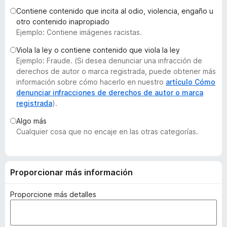
e
Contiene contenido que incita al odio, violencia, engaño u
n
otro contenido inapropiado
Ejemplo: Contiene imágenes racistas.
t
o
Viola la ley o contiene contenido que viola la ley
s
Ejemplo: Fraude. (Si desea denunciar una infracción de
p
derechos de autor o marca registrada, puede obtener más
a
información sobre cómo hacerlo en nuestro
artículo Cómo
denunciar infracciones de derechos de autor o marca
r
registrada
).
a
F
Algo más
i
Cualquier cosa que no encaje en las otras categorías.
r
e
f
Proporcionar más información
o
x
Proporcione más detalles