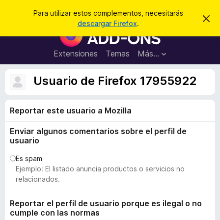
B
Cerrar sesión
Para utilizar estos complementos, necesitarás
I
u
descargar Firefox
.
g
B
s
n
u
o
c
r
s
Extensiones
Temas
Más...
a
a
c
r
r
e
a
Usuario de Firefox 17955922
s
d
t
e
o
a
Reportar este usuario a Mozilla
r
v
i
d
s
Enviar algunos comentarios sobre el perfil de
e
o
usuario
c
o
Es spam
Ejemplo: El listado anuncia productos o servicios no
m
relacionados.
p
l
Reportar el perfil de usuario porque es ilegal o no
e
cumple con las normas
m