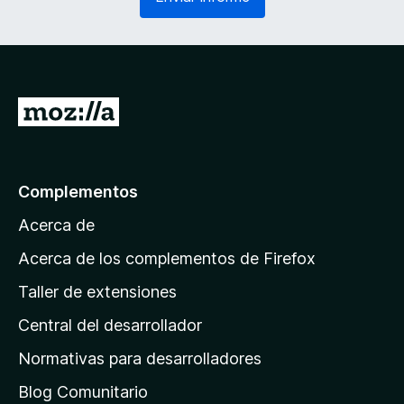
g
r
a
i
t
o
o
)
r
i
I
o
r
)
a
l
Complementos
a
Acerca de
p
á
Acerca de los complementos de Firefox
g
Taller de extensiones
i
Central del desarrollador
n
a
Normativas para desarrolladores
d
Blog Comunitario
e