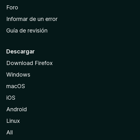
i
Foro
n
Informar de un error
i
Guía de revisión
c
i
o
Descargar
d
Download Firefox
e
Windows
M
o
macOS
z
iOS
i
l
Android
l
Linux
a
All