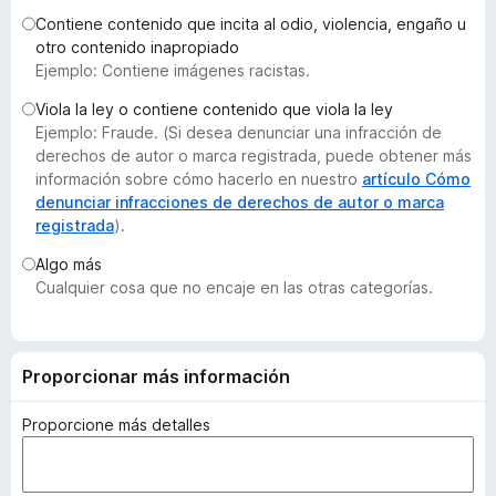
e
Contiene contenido que incita al odio, violencia, engaño u
n
otro contenido inapropiado
Ejemplo: Contiene imágenes racistas.
t
o
Viola la ley o contiene contenido que viola la ley
s
Ejemplo: Fraude. (Si desea denunciar una infracción de
p
derechos de autor o marca registrada, puede obtener más
a
información sobre cómo hacerlo en nuestro
artículo Cómo
denunciar infracciones de derechos de autor o marca
r
registrada
).
a
F
Algo más
i
Cualquier cosa que no encaje en las otras categorías.
r
e
f
Proporcionar más información
o
x
Proporcione más detalles