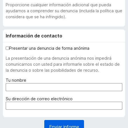
Proporcione cualquier información adicional que pueda
ayudarnos a comprender su denuncia (incluida la política que
considera que se ha infringido).
Información de contacto
Presentar una denuncia de forma anónima
La presentación de una denuncia anónima nos impedirá
comunicarnos con usted para informarle sobre el estado de
la denuncia o sobre las posibilidades de recurso.
(
Tu nombre
o
b
l
(
Su dirección de correo electrónico
i
o
g
b
a
l
t
i
Enviar informe
o