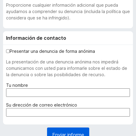
Proporcione cualquier información adicional que pueda
ayudarnos a comprender su denuncia (incluida la política que
considera que se ha infringido).
Información de contacto
Presentar una denuncia de forma anónima
La presentación de una denuncia anónima nos impedirá
comunicarnos con usted para informarle sobre el estado de
la denuncia o sobre las posibilidades de recurso.
(
Tu nombre
o
b
l
(
Su dirección de correo electrónico
i
o
g
b
a
l
t
i
Enviar informe
o