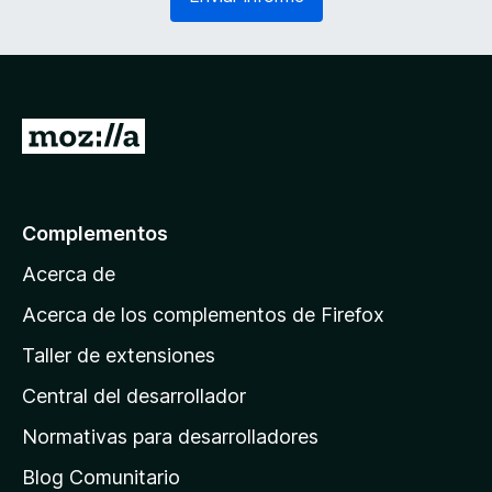
g
r
a
i
t
o
o
)
r
i
I
o
r
)
a
l
Complementos
a
Acerca de
p
á
Acerca de los complementos de Firefox
g
Taller de extensiones
i
Central del desarrollador
n
a
Normativas para desarrolladores
d
Blog Comunitario
e