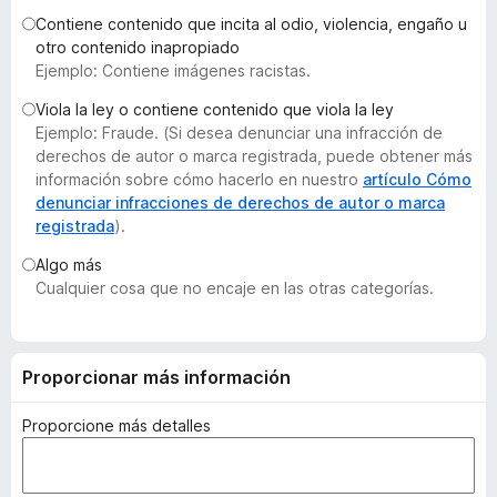
e
Contiene contenido que incita al odio, violencia, engaño u
n
otro contenido inapropiado
Ejemplo: Contiene imágenes racistas.
t
o
Viola la ley o contiene contenido que viola la ley
s
Ejemplo: Fraude. (Si desea denunciar una infracción de
p
derechos de autor o marca registrada, puede obtener más
a
información sobre cómo hacerlo en nuestro
artículo Cómo
denunciar infracciones de derechos de autor o marca
r
registrada
).
a
F
Algo más
i
Cualquier cosa que no encaje en las otras categorías.
r
e
f
Proporcionar más información
o
x
Proporcione más detalles