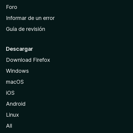
i
Foro
n
Informar de un error
i
Guía de revisión
c
i
o
Descargar
d
Download Firefox
e
Windows
M
o
macOS
z
iOS
i
l
Android
l
Linux
a
All