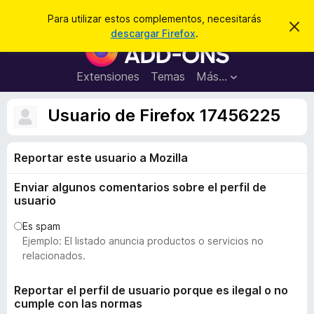
B
Cerrar sesión
Para utilizar estos complementos, necesitarás
I
u
descargar Firefox
.
g
B
s
n
u
o
c
r
s
Extensiones
Temas
Más...
a
a
c
r
r
e
a
Usuario de Firefox 17456225
s
d
t
e
o
a
Reportar este usuario a Mozilla
r
v
i
d
s
Enviar algunos comentarios sobre el perfil de
e
o
usuario
c
o
Es spam
Ejemplo: El listado anuncia productos o servicios no
m
relacionados.
p
l
Reportar el perfil de usuario porque es ilegal o no
e
cumple con las normas
m