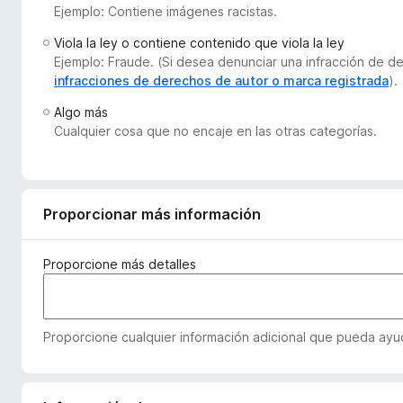
Ejemplo: Contiene imágenes racistas.
e
n
Viola la ley o contiene contenido que viola la ley
t
Ejemplo: Fraude. (Si desea denunciar una infracción de 
o
infracciones de derechos de autor o marca registrada
).
s
Algo más
p
Cualquier cosa que no encaje en las otras categorías.
a
r
a
F
Proporcionar más información
i
r
Proporcione más detalles
e
f
o
Proporcione cualquier información adicional que pueda ayud
x