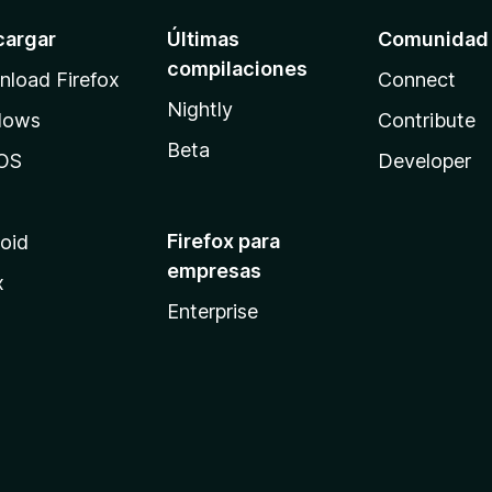
cargar
Últimas
Comunidad
compilaciones
load Firefox
Connect
Nightly
dows
Contribute
Beta
OS
Developer
Firefox para
oid
empresas
x
Enterprise