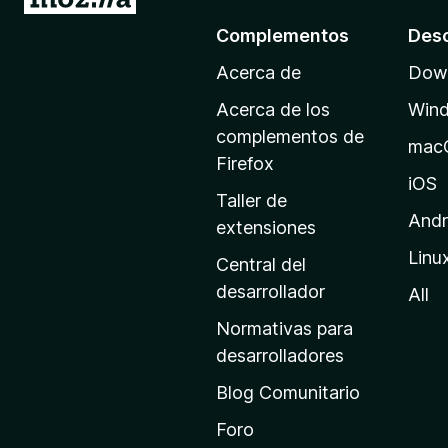
r
Complementos
Des
a
Acerca de
Down
l
a
Acerca de los
Win
p
complementos de
mac
á
Firefox
g
iOS
Taller de
i
Andr
extensiones
n
Linu
a
Central del
d
desarrollador
All
e
Normativas para
i
desarrolladores
n
Blog Comunitario
i
c
Foro