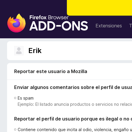
B
u
Extensiones
T
s
c
a
Erik
d
o
r
Reportar este usuario a Mozilla
d
e
Enviar algunos comentarios sobre el perfil de usua
c
o
Es spam
m
Ejemplo: El listado anuncia productos o servicios no relac
p
l
Reportar el perfil de usuario porque es ilegal o n
e
m
Contiene contenido que incita al odio, violencia, engaño 