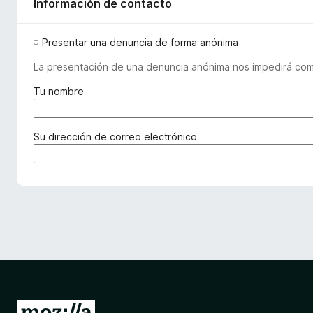
Información de contacto
Presentar una denuncia de forma anónima
La presentación de una denuncia anónima nos impedirá comu
(
Tu nombre
o
b
l
(
Su dirección de correo electrónico
i
o
g
b
a
l
t
i
o
g
r
a
i
t
o
o
)
r
i
o
I
)