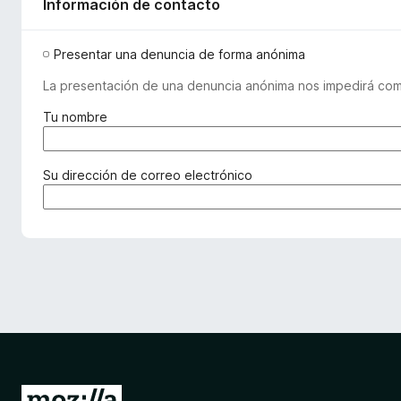
Información de contacto
Presentar una denuncia de forma anónima
La presentación de una denuncia anónima nos impedirá comu
(
Tu nombre
o
b
l
(
Su dirección de correo electrónico
i
o
g
b
a
l
t
i
o
g
r
a
i
t
o
o
)
r
i
o
I
)