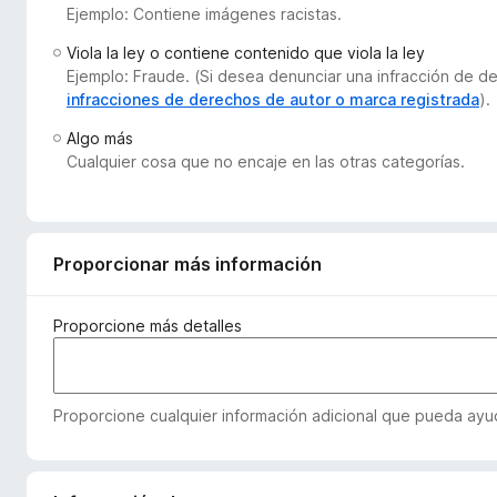
Ejemplo: Contiene imágenes racistas.
e
n
Viola la ley o contiene contenido que viola la ley
t
Ejemplo: Fraude. (Si desea denunciar una infracción de 
o
infracciones de derechos de autor o marca registrada
).
s
Algo más
p
Cualquier cosa que no encaje en las otras categorías.
a
r
a
F
Proporcionar más información
i
r
Proporcione más detalles
e
f
o
Proporcione cualquier información adicional que pueda ayud
x