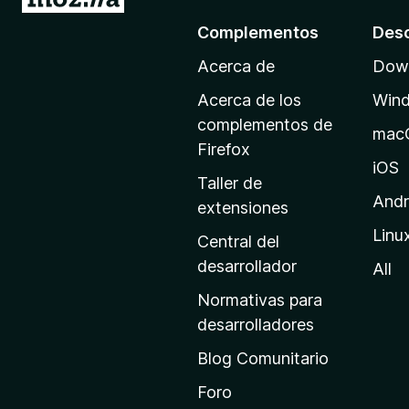
r
Complementos
Des
a
Acerca de
Down
l
a
Acerca de los
Win
p
complementos de
mac
á
Firefox
g
iOS
Taller de
i
Andr
extensiones
n
Linu
a
Central del
d
desarrollador
All
e
Normativas para
i
desarrolladores
n
Blog Comunitario
i
c
Foro