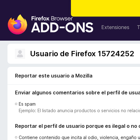
B
u
Extensiones
T
s
c
a
Usuario de Firefox 15724252
d
o
r
Reportar este usuario a Mozilla
d
e
Enviar algunos comentarios sobre el perfil de usua
c
o
Es spam
m
Ejemplo: El listado anuncia productos o servicios no relac
p
l
Reportar el perfil de usuario porque es ilegal o n
e
m
Contiene contenido que incita al odio, violencia, engaño 