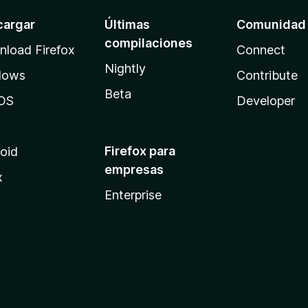
cargar
Últimas
Comunidad
compilaciones
load Firefox
Connect
Nightly
dows
Contribute
Beta
OS
Developer
Firefox para
oid
empresas
x
Enterprise