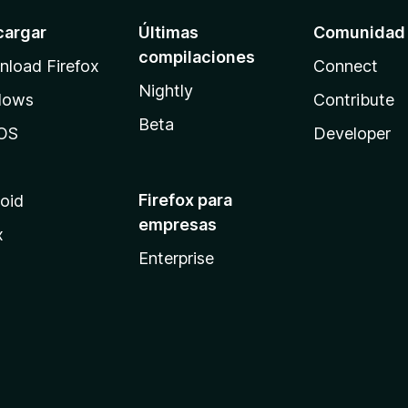
cargar
Últimas
Comunidad
compilaciones
load Firefox
Connect
Nightly
dows
Contribute
Beta
OS
Developer
Firefox para
oid
empresas
x
Enterprise