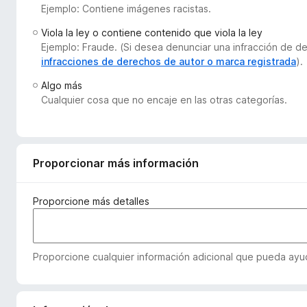
Ejemplo: Contiene imágenes racistas.
e
n
Viola la ley o contiene contenido que viola la ley
t
Ejemplo: Fraude. (Si desea denunciar una infracción de 
o
infracciones de derechos de autor o marca registrada
).
s
Algo más
p
Cualquier cosa que no encaje en las otras categorías.
a
r
a
F
Proporcionar más información
i
r
Proporcione más detalles
e
f
o
Proporcione cualquier información adicional que pueda ayud
x