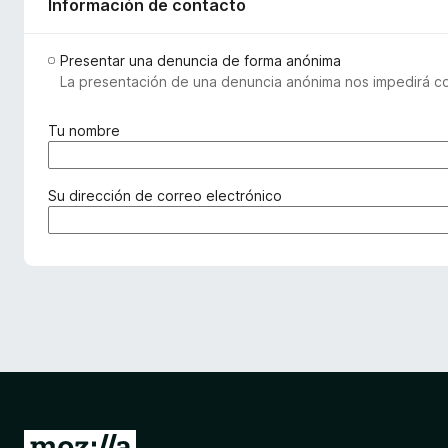
Información de contacto
Presentar una denuncia de forma anónima
La presentación de una denuncia anónima nos impedirá com
(
Tu nombre
o
b
l
(
Su dirección de correo electrónico
i
o
g
b
a
l
t
i
o
g
r
a
i
t
o
o
)
r
i
o
I
)