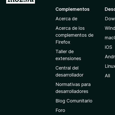
r
Complementos
Des
a
Acerca de
Down
l
a
Acerca de los
Win
p
complementos de
mac
á
Firefox
g
iOS
Taller de
i
Andr
extensiones
n
Linu
a
Central del
d
desarrollador
All
e
Normativas para
i
desarrolladores
n
Blog Comunitario
i
c
Foro