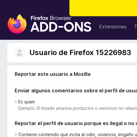
B
u
Extensiones
T
s
c
a
Usuario de Firefox 15226983
d
o
r
Reportar este usuario a Mozilla
d
e
Enviar algunos comentarios sobre el perfil de usua
c
o
Es spam
m
Ejemplo: El listado anuncia productos o servicios no relac
p
l
Reportar el perfil de usuario porque es ilegal o n
e
m
Contiene contenido que incita al odio, violencia, engaño 