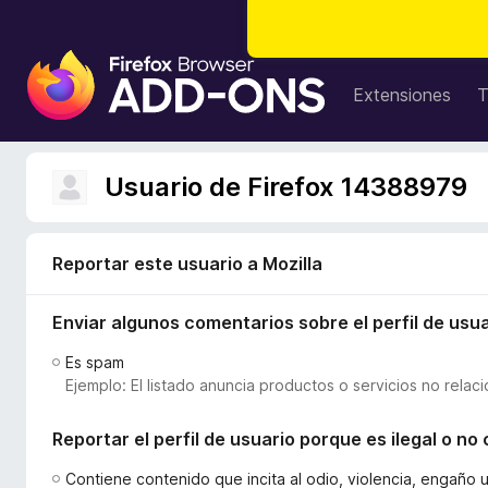
B
u
Extensiones
T
s
c
a
Usuario de Firefox 14388979
d
o
r
Reportar este usuario a Mozilla
d
e
Enviar algunos comentarios sobre el perfil de usua
c
o
Es spam
m
Ejemplo: El listado anuncia productos o servicios no relac
p
l
Reportar el perfil de usuario porque es ilegal o n
e
m
Contiene contenido que incita al odio, violencia, engaño 