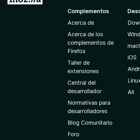
r
Complementos
Des
a
Acerca de
Down
l
a
Acerca de los
Win
p
complementos de
mac
á
Firefox
g
iOS
Taller de
i
Andr
extensiones
n
Linu
a
Central del
d
desarrollador
All
e
Normativas para
i
desarrolladores
n
Blog Comunitario
i
c
Foro