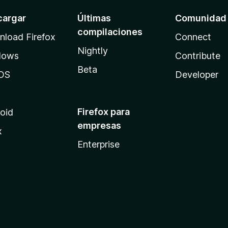
cargar
Últimas
Comunidad
compilaciones
load Firefox
Connect
Nightly
dows
Contribute
Beta
OS
Developer
Firefox para
oid
empresas
x
Enterprise