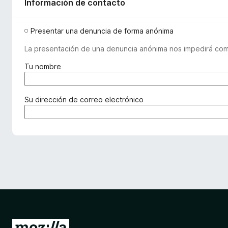
Información de contacto
Presentar una denuncia de forma anónima
La presentación de una denuncia anónima nos impedirá comu
(
Tu nombre
o
b
l
(
Su dirección de correo electrónico
i
o
g
b
a
l
t
i
o
g
r
a
i
t
o
o
)
r
i
o
I
)