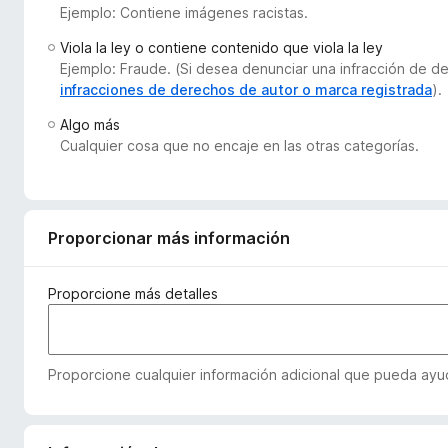
Ejemplo: Contiene imágenes racistas.
e
n
Viola la ley o contiene contenido que viola la ley
t
Ejemplo: Fraude. (Si desea denunciar una infracción de 
o
infracciones de derechos de autor o marca registrada
).
s
Algo más
p
Cualquier cosa que no encaje en las otras categorías.
a
r
a
F
Proporcionar más información
i
r
Proporcione más detalles
e
f
o
Proporcione cualquier información adicional que pueda ayud
x