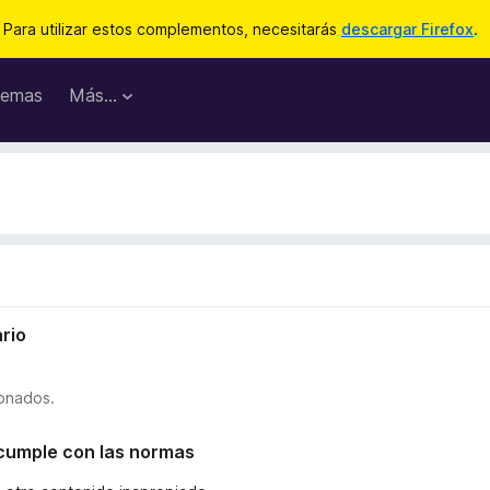
Para utilizar estos complementos, necesitarás
descargar Firefox
.
emas
Más...
rio
ionados.
o cumple con las normas