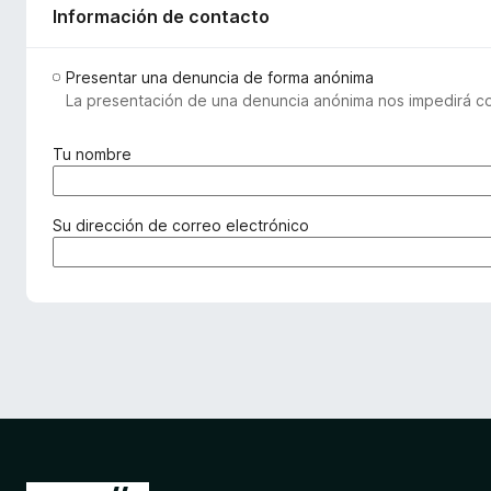
Información de contacto
Presentar una denuncia de forma anónima
La presentación de una denuncia anónima nos impedirá com
(
Tu nombre
o
b
l
(
Su dirección de correo electrónico
i
o
g
b
a
l
t
i
o
g
r
a
i
t
o
o
)
r
i
o