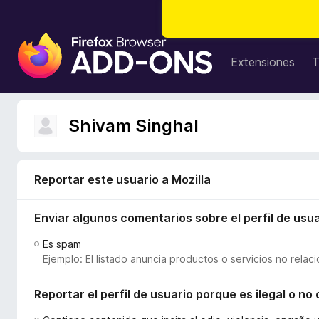
B
u
Extensiones
T
s
c
a
Shivam Singhal
d
o
r
d
Reportar este usuario a Mozilla
e
c
Enviar algunos comentarios sobre el perfil de usua
o
Es spam
m
Ejemplo: El listado anuncia productos o servicios no relac
p
l
Reportar el perfil de usuario porque es ilegal o n
e
m