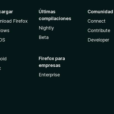
cargar
Últimas
Comunidad
compilaciones
load Firefox
Connect
Nightly
dows
Contribute
Beta
OS
Developer
Firefox para
oid
empresas
x
Enterprise