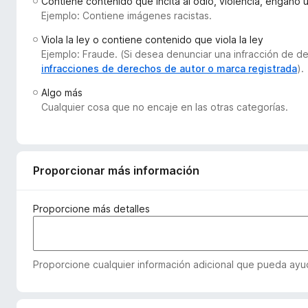
Contiene contenido que incita al odio, violencia, engaño 
e
Ejemplo: Contiene imágenes racistas.
n
Viola la ley o contiene contenido que viola la ley
t
Ejemplo: Fraude. (Si desea denunciar una infracción de 
o
infracciones de derechos de autor o marca registrada
).
s
Algo más
p
Cualquier cosa que no encaje en las otras categorías.
a
r
a
F
Proporcionar más información
i
r
e
Proporcione más detalles
f
o
x
Proporcione cualquier información adicional que pueda ayud