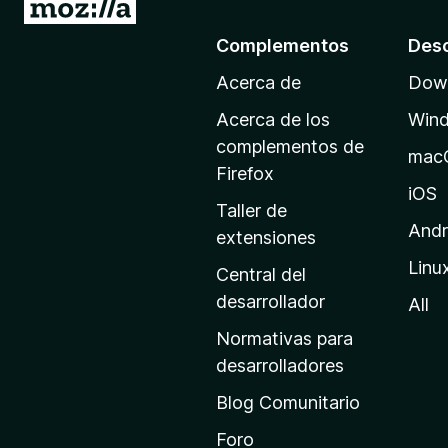
I
)
r
Complementos
Des
a
Acerca de
Down
l
a
Acerca de los
Win
p
complementos de
mac
á
Firefox
g
iOS
Taller de
i
Andr
extensiones
n
Linu
a
Central del
d
desarrollador
All
e
Normativas para
i
desarrolladores
n
Blog Comunitario
i
c
Foro