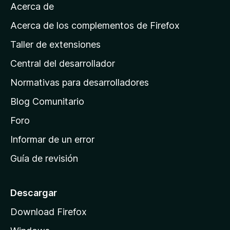
Acerca de
p
n
á
Acerca de los complementos de Firefox
g
t
Taller de extensiones
i
Central del desarrollador
n
i
a
Normativas para desarrolladores
a
d
Blog Comunitario
e
l
i
Foro
n
Informar de un error
E
i
Guía de revisión
c
n
i
e
o
Descargar
d
Download Firefox
r
e