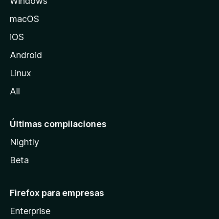
Windows
M
g
o
macOS
z
y
iOS
i
l
C
Android
l
Linux
a
a
All
l
Últimas compilaciones
c
Nightly
u
Beta
l
Firefox para empresas
a
Enterprise