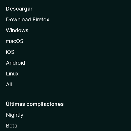
e
o
Descargar
n
d
Download Firefox
e
t
Windows
M
o
macOS
z
iOS
i
l
Android
l
Linux
a
All
Últimas compilaciones
Nightly
Beta