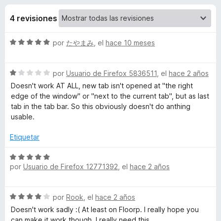
o
n
e
3
4 revisiones
n
n
.
t
8
S
por
たやまみ
, el
hace 10 meses
o
e
d
e
s
e
v
5
p
s
S
a
por
Usuario de Firefox 5836511
, el
hace 2 años
a
e
l
Doesn't work AT ALL, new tab isn't opened at "the right
r
v
d
o
edge of the window" or "next to the current tab", but as last
a
a
r
tab in the tab bar. So this obviously doesn't do anthing
l
ó
F
usable.
e
o
c
i
r
o
Etiquetar
r
O
ó
n
e
c
5
S
f
p
o
d
por
Usuario de Firefox 12771392
, el
hace 2 años
e
o
n
e
v
x
1
5
a
e
S
d
por
Rook
, el
hace 2 años
l
e
e
o
Doesn't work sadly :( At least on Floorp. I really hope you
n
v
5
r
can make it work though, I really need this...