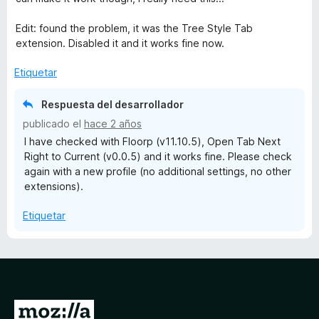
a
ó
T
l
c
Edit: found the problem, it was the Tree Style Tab
o
o
extension. Disabled it and it works fine now.
r
a
n
ó
5
Etiquetar
c
d
b
o
e
Respuesta del desarrollador
n
5
publicado el
N
hace 2 años
4
I have checked with Floorp (v11.10.5), Open Tab Next
d
Right to Current (v0.0.5) and it works fine. Please check
e
e
again with a new profile (no additional settings, no other
5
extensions).
x
Etiquetar
t
R
i
I