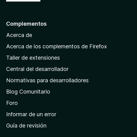
r
g
a
h
l
Complementos
a
t
Acerca de
p
á
Acerca de los complementos de Firefox
t
g
Taller de extensiones
i
o
Central del desarrollador
n
a
C
Normativas para desarrolladores
d
Blog Comunitario
u
e
i
Foro
r
n
Informar de un error
i
r
Guía de revisión
c
i