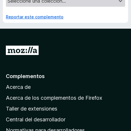
Reportar este complemento
I
r
a
l
Complementos
a
Acerca de
p
á
Acerca de los complementos de Firefox
g
Taller de extensiones
i
Central del desarrollador
n
a
Normativas para desarrolladores