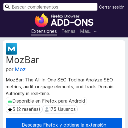
B
Cerrar sesión
u
B
s
u
c
s
Extensiones
Temas
Más...
a
c
r
a
M
d
e
MozBar
t
o
a
r
por
Moz
d
d
a
e
MozBar: The All-In-One SEO Toolbar Analyze SEO
t
c
metrics, audit on-page elements, and track Domain
a
o
Authority in real-time.
d
m
e
Disponible en Firefox para Android
Disponible en Firefox para Android
l
p
5 (2 reseñas)
175 Usuarios
5 (2 reseñas)
175 Usuarios
a
l
e
e
x
Descarga Firefox y obtiene la extensión
m