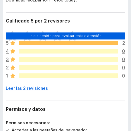
Calificado 5 por 2 revisores
T
Inicia sesión para evaluar esta extensión
o
5
2
d
4
0
a
v
3
0
í
2
0
a
1
0
n
o
Leer las 2 revisiones
h
a
y
v
Permisos y datos
a
l
Permisos necesarios:
o
Acceder a las pestañas del navegador