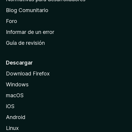
d
Blog Comunitario
e
i
Foro
n
Informar de un error
i
Guía de revisión
c
i
o
Descargar
d
Download Firefox
e
Windows
M
o
macOS
z
iOS
i
l
Android
l
Linux