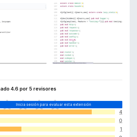
cado 4.6 por 5 revisores
Inicia sesión para evaluar esta extensión
4
0
1