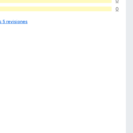
0
0
s 5 revisiones