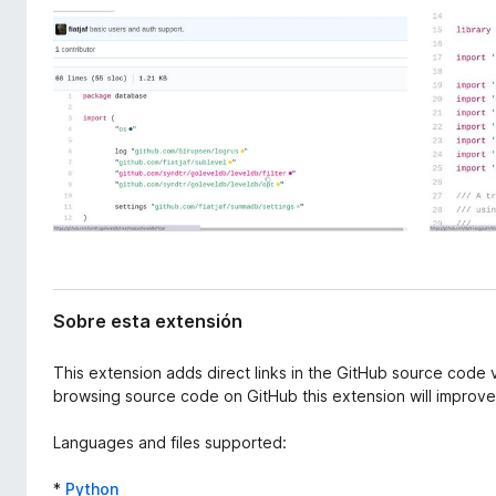
x
e
t
n
e
t
n
o
s
i
s
ó
p
n
a
r
a
F
i
r
Sobre esta extensión
e
f
This extension adds direct links in the GitHub source code v
o
browsing source code on GitHub this extension will improve 
x
Languages and files supported:
*
Python