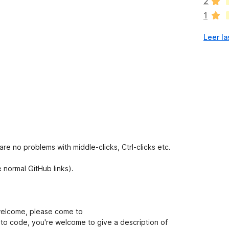
2
a
1
n
o
Leer la
h
a
y
v
a
l
o
r
a
c
i
 are no problems with middle-clicks, Ctrl-clicks etc.
o
n
e normal GitHub links).
e
s
welcome, please come to
t to code, you're welcome to give a description of