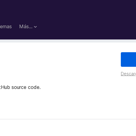
emas
Más...
Descar
itHub source code.