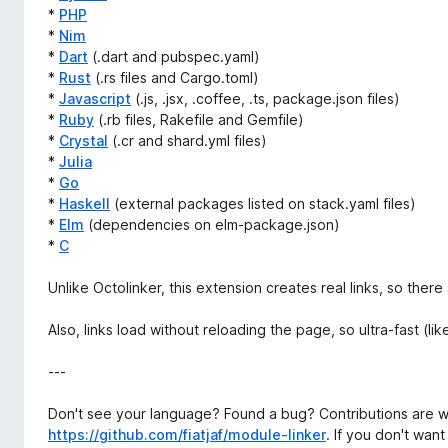
*
PHP
*
Nim
*
Dart
(.dart and pubspec.yaml)
*
Rust
(.rs files and Cargo.toml)
*
Javascript
(.js, .jsx, .coffee, .ts, package.json files)
*
Ruby
(.rb files, Rakefile and Gemfile)
*
Crystal
(.cr and shard.yml files)
*
Julia
*
Go
*
Haskell
(external packages listed on stack.yaml files)
*
Elm
(dependencies on elm-package.json)
*
C
Unlike Octolinker, this extension creates real links, so there
Also, links load without reloading the page, so ultra-fast (lik
---
Don't see your language? Found a bug? Contributions are 
https://github.com/fiatjaf/module-linker
. If you don't wan