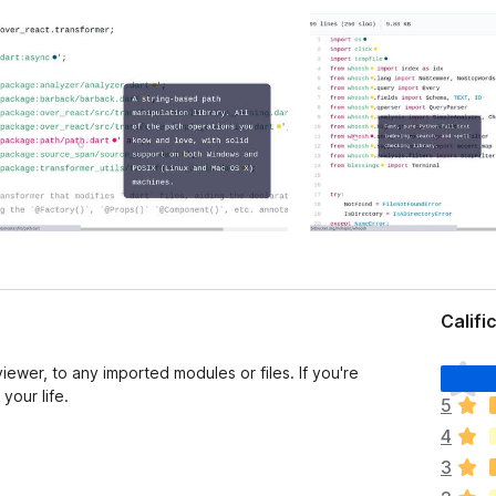
Califi
T
iewer, to any imported modules or files. If you're
o
your life.
5
d
4
a
v
3
í