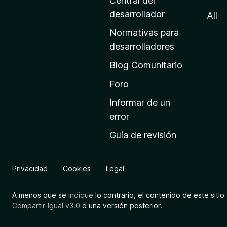
a
Central del
d
desarrollador
All
e
Normativas para
i
desarrolladores
n
Blog Comunitario
i
c
Foro
i
Informar de un
o
error
d
Guía de revisión
e
M
o
Privacidad
Cookies
Legal
z
i
A menos que se
indique
lo contrario, el contenido de este sitio 
l
Compartir-Igual v3.0
o una versión posterior.
l