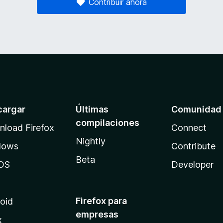
Contribuir ahora
cargar
Últimas
Comunidad
compilaciones
load Firefox
Connect
Nightly
dows
Contribute
Beta
OS
Developer
Firefox para
oid
empresas
x