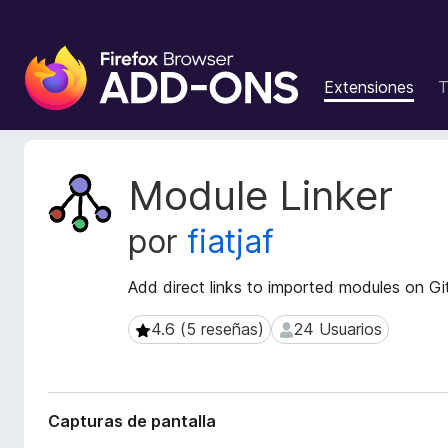
B
u
Extensiones
T
s
c
a
d
M
Module Linker
o
e
t
r
por
fiatjaf
a
d
d
e
a
Add direct links to imported modules on G
c
t
o
a
4.6 (5 reseñas)
24 Usuarios
4.6 (5 reseñas)
24 Usuarios
m
d
p
e
l
l
a
e
Capturas de pantalla
e
m