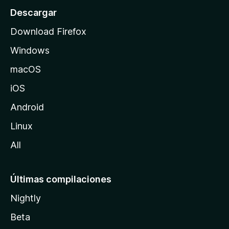
o
Descargar
d
Download Firefox
e
Windows
M
o
macOS
z
iOS
i
l
Android
l
Linux
a
All
Últimas compilaciones
Nightly
Beta