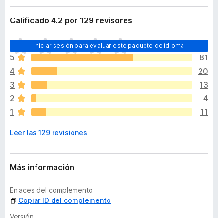
t
e
e
Calificado 4.2 por 129 revisores
n
n
t
s
T
i
o
Iniciar sesión para evaluar este paquete de idioma
o
ó
s
5
81
d
n
p
4
20
a
a
v
3
13
r
í
2
4
a
a
1
11
F
n
o
i
Leer las 129 revisiones
h
r
a
e
y
f
v
Más información
o
a
x
l
Enlaces del complemento
o
Copiar ID del complemento
r
a
Versión