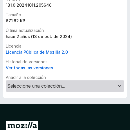
c
131.0.20241011.205646
i
Tamaño
o
671.82 KB
n
e
Última actualización
s
hace 2 años (13 de oct. de 2024)
Licencia
Licencia Pública de Mozilla 2.0
Historial de versiones
Ver todas las versiones
Añadir a la colección
I