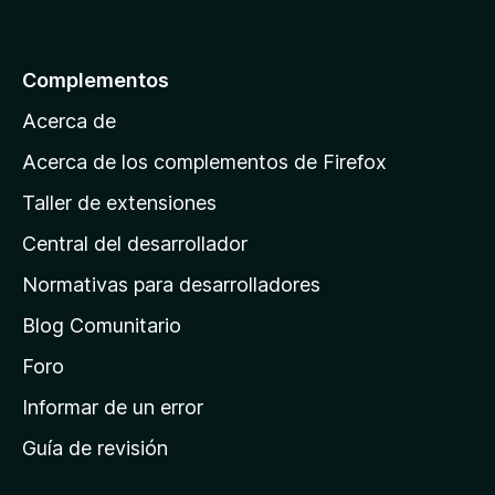
r
a
l
Complementos
a
Acerca de
p
á
Acerca de los complementos de Firefox
g
Taller de extensiones
i
Central del desarrollador
n
a
Normativas para desarrolladores
d
Blog Comunitario
e
i
Foro
n
Informar de un error
i
Guía de revisión
c
i