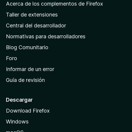
á
Acerca de los complementos de Firefox
g
Taller de extensiones
i
Central del desarrollador
n
a
Normativas para desarrolladores
d
Blog Comunitario
e
i
Foro
n
Informar de un error
i
Guía de revisión
c
i
o
Descargar
d
Download Firefox
e
Windows
M
o