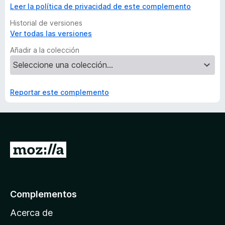
Leer la política de privacidad de este complemento
Historial de versiones
Ver todas las versiones
Añadir a la colección
Reportar este complemento
I
r
a
l
Complementos
a
Acerca de
p