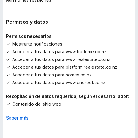
h
a
y
v
Permisos y datos
a
l
Permisos necesarios:
o
Mostrarte notificaciones
r
Acceder a tus datos para www.trademe.co.nz
a
c
Acceder a tus datos para www.realestate.co.nz
i
Acceder a tus datos para platform.realestate.co.nz
o
Acceder a tus datos para homes.co.nz
n
Acceder a tus datos para www.oneroof.co.nz
e
s
Recopilación de datos requerida, según el desarrollador:
Contenido del sitio web
Saber más