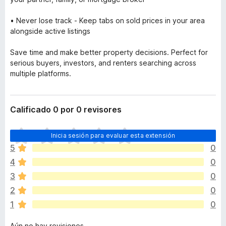
• Never lose track - Keep tabs on sold prices in your area
alongside active listings
Save time and make better property decisions. Perfect for
serious buyers, investors, and renters searching across
multiple platforms.
Calificado 0 por 0 revisores
T
Inicia sesión para evaluar esta extensión
o
5
0
d
4
0
a
v
3
0
í
2
0
a
1
0
n
o
Aún no hay revisiones