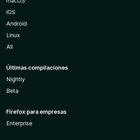
macOS
z
iOS
i
l
Android
l
Linux
a
All
Últimas compilaciones
Nightly
Beta
Firefox para empresas
Enterprise