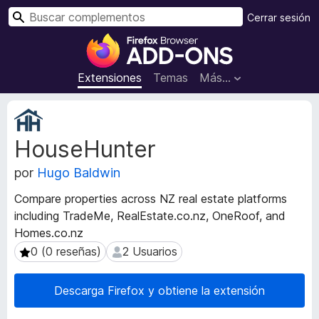
B
Cerrar sesión
u
B
s
u
c
s
Extensiones
Temas
Más...
a
c
r
a
M
d
e
HouseHunter
t
o
a
r
por
Hugo Baldwin
d
d
a
e
Compare properties across NZ real estate platforms
t
c
including TradeMe, RealEstate.co.nz, OneRoof, and
a
o
Homes.co.nz
d
m
e
0 (0 reseñas)
2 Usuarios
0 (0 reseñas)
2 Usuarios
l
p
a
l
Descarga Firefox y obtiene la extensión
e
e
x
m