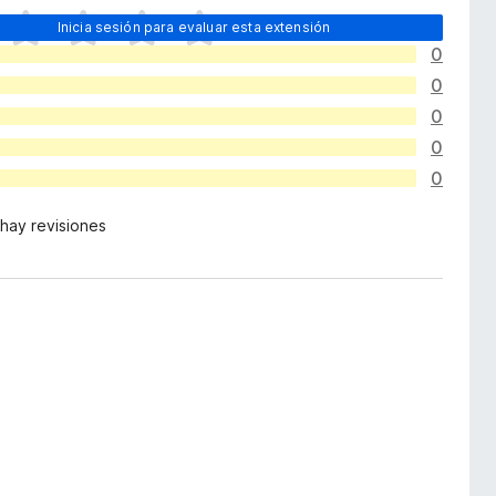
Inicia sesión para evaluar esta extensión
0
0
0
0
0
hay revisiones