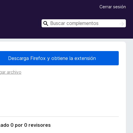
Cerrar sesión
B
B
u
u
s
s
c
c
a
r
a
Descarga Firefox y obtiene la extensión
r
gar archivo
cado 0 por 0 revisores