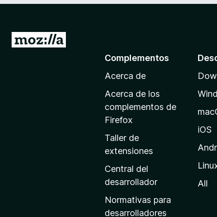
I
r
Complementos
Des
a
Acerca de
Down
l
a
Acerca de los
Win
p
complementos de
mac
á
Firefox
g
iOS
Taller de
i
Andr
extensiones
n
Linu
a
Central del
d
desarrollador
All
e
Normativas para
i
desarrolladores