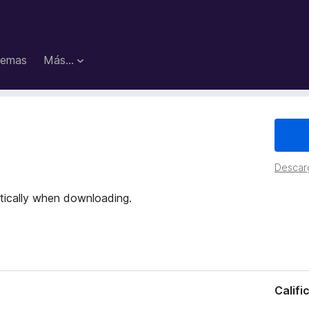
emas
Más...
y
Descar
tically when downloading.
Califi