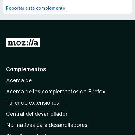
Reportar este complemento
I
r
a
l
Complementos
a
Acerca de
p
á
Acerca de los complementos de Firefox
g
Taller de extensiones
i
Central del desarrollador
n
a
Normativas para desarrolladores
d