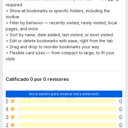
required
⭐ Show all bookmarks or specific folders, including the
toolbar
⭐ Filter by behavior — recently visited, rarely visited, local
pages, and more
⭐ Sort by name, date added, last visited, or most visited
⭐ Edit or delete bookmarks with ease, right from the tab
⭐ Drag and drop to reorder bookmarks your way
⭐ Flexible card sizes — from compact to large, to fit your
style
Calificado 0 por 0 revisores
T
Inicia sesión para evaluar esta extensión
o
5
0
d
4
0
a
v
3
0
í
2
0