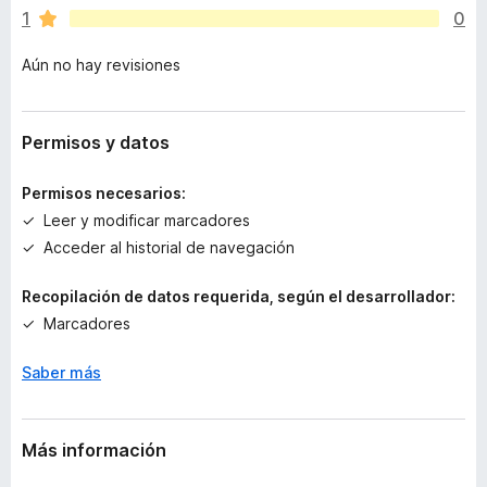
a
1
0
n
o
Aún no hay revisiones
h
a
y
v
Permisos y datos
a
l
Permisos necesarios:
o
Leer y modificar marcadores
r
Acceder al historial de navegación
a
c
Recopilación de datos requerida, según el desarrollador:
i
o
Marcadores
n
e
Saber más
s
Más información