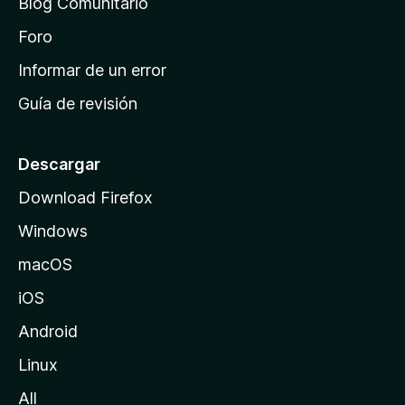
Blog Comunitario
e
i
Foro
n
Informar de un error
i
Guía de revisión
c
i
o
Descargar
d
Download Firefox
e
Windows
M
o
macOS
z
iOS
i
l
Android
l
Linux
a
All