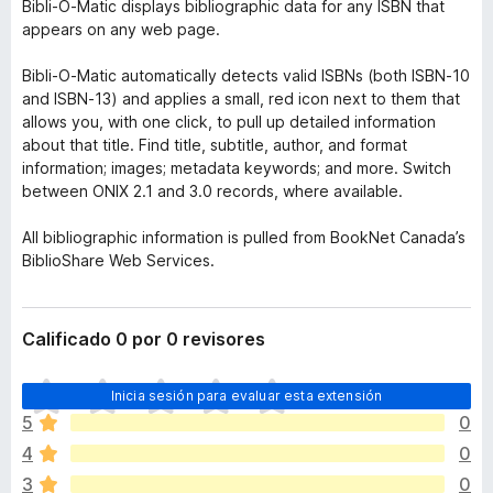
Bibli-O-Matic displays bibliographic data for any ISBN that
appears on any web page.
Bibli-O-Matic automatically detects valid ISBNs (both ISBN-10
and ISBN-13) and applies a small, red icon next to them that
allows you, with one click, to pull up detailed information
about that title. Find title, subtitle, author, and format
information; images; metadata keywords; and more. Switch
between ONIX 2.1 and 3.0 records, where available.
All bibliographic information is pulled from BookNet Canada’s
BiblioShare Web Services.
Calificado 0 por 0 revisores
T
Inicia sesión para evaluar esta extensión
o
5
0
d
4
0
a
v
3
0