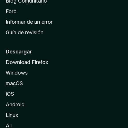
Blog Comunitario
e
i
Foro
n
Informar de un error
i
Guía de revisión
c
i
o
Descargar
d
Download Firefox
e
Windows
M
o
macOS
z
iOS
i
l
Android
l
Linux
a
All