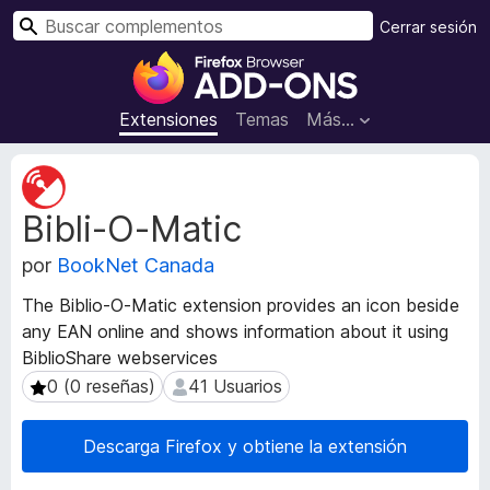
B
Cerrar sesión
u
B
s
u
c
s
Extensiones
Temas
Más...
a
c
r
a
M
d
e
Bibli-O-Matic
t
o
a
r
por
BookNet Canada
d
d
a
e
The Biblio-O-Matic extension provides an icon beside
t
c
any EAN online and shows information about it using
a
o
BiblioShare webservices
d
m
e
0 (0 reseñas)
41 Usuarios
0 (0 reseñas)
41 Usuarios
l
p
a
l
Descarga Firefox y obtiene la extensión
e
e
x
m