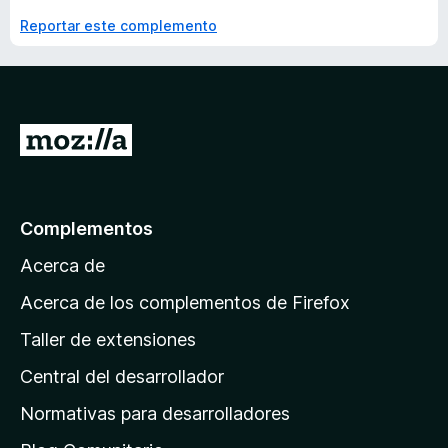
Reportar este complemento
I
r
a
l
Complementos
a
Acerca de
p
á
Acerca de los complementos de Firefox
g
Taller de extensiones
i
Central del desarrollador
n
a
Normativas para desarrolladores
d