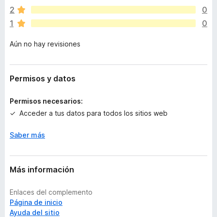
í
2
0
a
1
0
n
o
Aún no hay revisiones
h
a
y
v
Permisos y datos
a
l
Permisos necesarios:
o
Acceder a tus datos para todos los sitios web
r
a
Saber más
c
i
o
n
Más información
e
s
Enlaces del complemento
Página de inicio
Ayuda del sitio