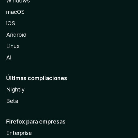
Windows
M
e
o
macOS
z
l
iOS
i
l
l
Android
l
Linux
C
a
All
h
Últimas compilaciones
e
Nightly
c
Beta
k
Firefox para empresas
e
Enterprise