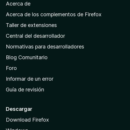
Acerca de
p
b
á
Acerca de los complementos de Firefox
g
a
Taller de extensiones
i
Central del desarrollador
n
i
a
Normativas para desarrolladores
j
d
Blog Comunitario
e
a
i
Foro
n
Informar de un error
n
i
Guía de revisión
c
i
i
S
o
Descargar
d
Download Firefox
p
e