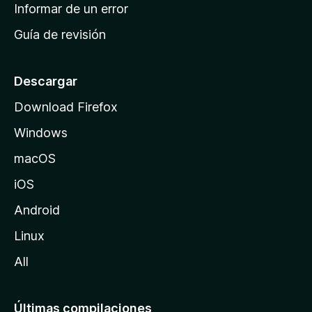
n
Informar de un error
i
Guía de revisión
c
i
o
Descargar
d
Download Firefox
e
Windows
M
o
macOS
z
iOS
i
l
Android
l
Linux
a
All
Últimas compilaciones