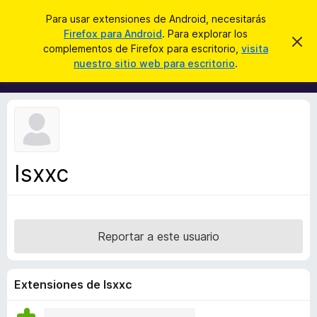
B
Cerrar sesión
Para usar extensiones de Android, necesitarás
u
Firefox para Android
. Para explorar los
B
I
s
complementos de Firefox para escritorio,
visita
g
u
nuestro sitio web para escritorio
.
n
c
s
o
a
r
c
a
r
a
r
e
d
s
o
t
e
r
a
Isxxc
d
v
i
e
s
c
o
o
Reportar a este usuario
m
p
l
Extensiones de Isxxc
e
m