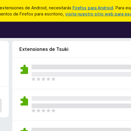
 extensiones de Android, necesitarás
Firefox para Android
. Para ex
ntos de Firefox para escritorio,
visita nuestro sitio web para esc
Extensiones de Tsuki
T
o
d
a
v
í
T
a
o
n
d
o
a