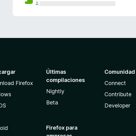
cargar
Últimas
Comunidad
compilaciones
load Firefox
Connect
Nightly
dows
Contribute
Beta
OS
Developer
Firefox para
oid
empresas