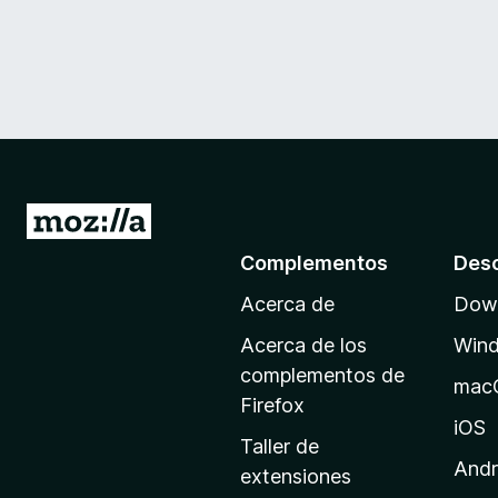
I
r
Complementos
Des
a
Acerca de
Down
l
a
Acerca de los
Win
p
complementos de
mac
á
Firefox
g
iOS
Taller de
i
Andr
extensiones
n