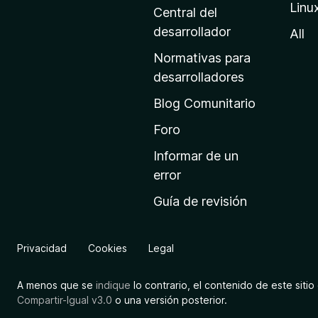
Linu
a
Central del
d
desarrollador
All
e
Normativas para
i
desarrolladores
n
Blog Comunitario
i
c
Foro
i
Informar de un
o
error
d
Guía de revisión
e
M
o
Privacidad
Cookies
Legal
z
i
A menos que se
indique
lo contrario, el contenido de este sitio 
l
Compartir-Igual v3.0
o una versión posterior.