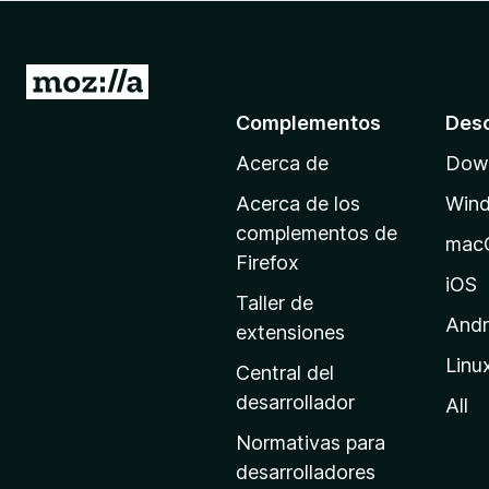
e
n
t
I
o
r
Complementos
Des
s
a
p
Acerca de
Down
l
a
a
r
Acerca de los
Win
p
a
complementos de
mac
F
á
Firefox
i
g
iOS
Taller de
r
i
Andr
extensiones
e
n
f
Linu
a
Central del
o
d
desarrollador
All
x
e
Normativas para
i
desarrolladores