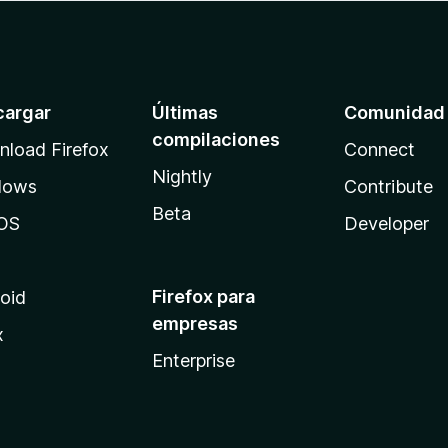
cargar
Últimas
Comunidad
compilaciones
load Firefox
Connect
Nightly
dows
Contribute
Beta
OS
Developer
Firefox para
oid
empresas
x
Enterprise