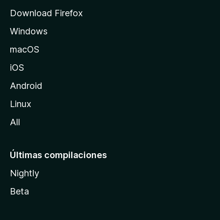
d
Download Firefox
e
Windows
M
o
macOS
z
iOS
i
l
Android
l
Linux
a
All
Últimas compilaciones
Nightly
Beta