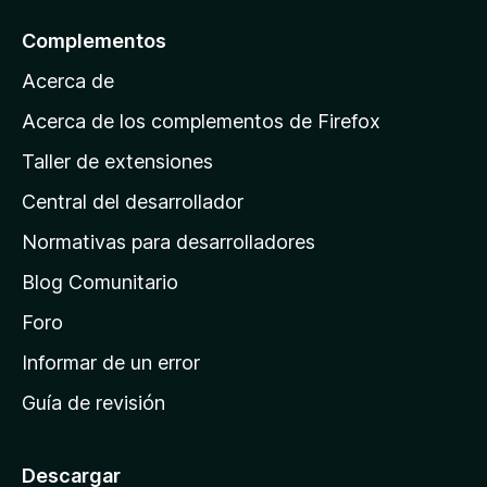
h
o
n
a
l
r
Complementos
e
y
a
a
s
v
Acerca de
c
p
a
i
á
l
Acerca de los complementos de Firefox
o
o
g
n
Taller de extensiones
r
e
i
a
s
Central del desarrollador
n
c
i
a
Normativas para desarrolladores
o
d
n
Blog Comunitario
e
e
i
Foro
s
n
Informar de un error
i
Guía de revisión
c
i
o
Descargar