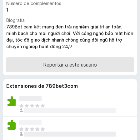
Número de complementos
e
1
n
Biografía
t
789Bet cam kết mang đến trải nghiệm giải trí an toàn,
o
minh bạch cho mọi người chơi. Với công nghệ bảo mật hiện
s
đại, tốc độ giao dịch nhanh chóng cùng đội ngũ hỗ trợ
p
chuyên nghiệp hoạt động 24/7
a
r
Reportar a este usuario
a
F
i
Extensiones de 789bet3com
r
e
f
T
o
o
x
d
a
T
v
o
í