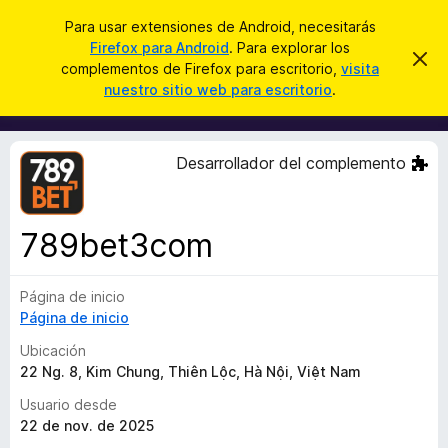
B
Cerrar sesión
Para usar extensiones de Android, necesitarás
u
Firefox para Android
. Para explorar los
B
I
s
complementos de Firefox para escritorio,
visita
g
u
nuestro sitio web para escritorio
.
n
c
s
o
a
r
c
a
r
a
r
Desarrollador del complemento
e
d
s
o
t
e
r
a
789bet3com
d
v
i
e
s
Página de inicio
c
o
Página de inicio
o
m
Ubicación
p
22 Ng. 8, Kim Chung, Thiên Lộc, Hà Nội, Việt Nam
l
Usuario desde
e
22 de nov. de 2025
m