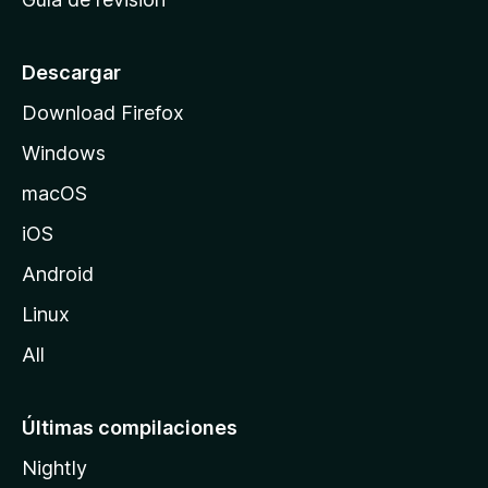
c
i
o
Descargar
d
Download Firefox
e
Windows
M
o
macOS
z
iOS
i
l
Android
l
Linux
a
All
Últimas compilaciones
Nightly