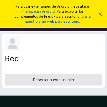
B
Cerrar sesión
Para usar extensiones de Android, necesitarás
u
Firefox para Android
. Para explorar los
B
I
s
complementos de Firefox para escritorio,
visita
g
u
nuestro sitio web para escritorio
.
n
c
s
o
a
r
c
a
r
a
r
e
d
s
o
t
e
r
a
Red
d
v
i
e
s
c
o
o
Reportar a este usuario
m
p
l
e
m