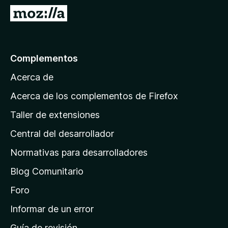
e
I
n
r
t
a
o
l
Complementos
s
a
p
Acerca de
p
a
á
r
Acerca de los complementos de Firefox
a
g
Taller de extensiones
F
i
i
Central del desarrollador
n
r
a
Normativas para desarrolladores
e
d
f
Blog Comunitario
e
o
i
Foro
x
n
Informar de un error
i
Guía de revisión