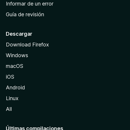
n
Informar de un error
i
Guía de revisión
c
i
o
Descargar
d
Download Firefox
e
Windows
M
o
macOS
z
iOS
i
l
Android
l
Linux
a
All
Últimas compilaciones