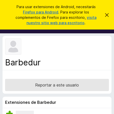
B
Cerrar sesión
Para usar extensiones de Android, necesitarás
u
Firefox para Android
. Para explorar los
B
I
s
complementos de Firefox para escritorio,
visita
g
u
nuestro sitio web para escritorio
.
n
c
s
o
a
r
c
a
r
a
r
e
d
s
o
t
e
r
a
Barbedur
d
v
i
e
s
c
o
o
Reportar a este usuario
m
p
l
Extensiones de Barbedur
e
m