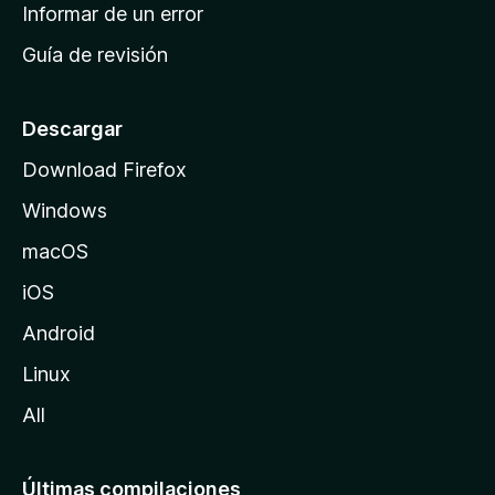
n
Informar de un error
i
Guía de revisión
c
i
o
Descargar
d
Download Firefox
e
Windows
M
o
macOS
z
iOS
i
l
Android
l
Linux
a
All
Últimas compilaciones