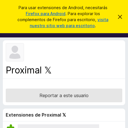
B
Cerrar sesión
Para usar extensiones de Android, necesitarás
u
Firefox para Android
. Para explorar los
B
I
s
complementos de Firefox para escritorio,
visita
g
u
nuestro sitio web para escritorio
.
n
c
s
o
a
r
c
a
r
a
r
e
d
s
o
t
e
r
a
Proximal 𝕏
d
v
i
e
s
c
o
o
Reportar a este usuario
m
p
l
Extensiones de Proximal 𝕏
e
m