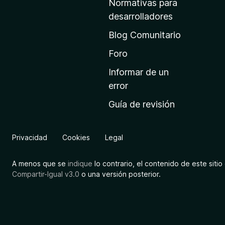
Normativas para
i
desarrolladores
n
Blog Comunitario
i
c
Foro
i
Informar de un
o
error
d
Guía de revisión
e
M
o
Privacidad
Cookies
Legal
z
i
A menos que se
indique
lo contrario, el contenido de este sitio 
l
Compartir-Igual v3.0
o una versión posterior.
l
a