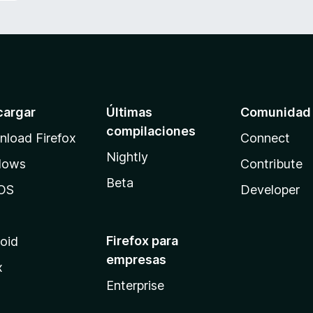
cargar
Últimas
Comunidad
compilaciones
load Firefox
Connect
Nightly
dows
Contribute
Beta
OS
Developer
Firefox para
oid
empresas
x
Enterprise