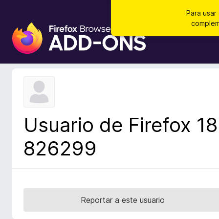
Para usar
compleme
B
u
s
c
a
d
o
r
Usuario de Firefox 18
d
e
826299
c
o
m
p
l
Reportar a este usuario
e
m