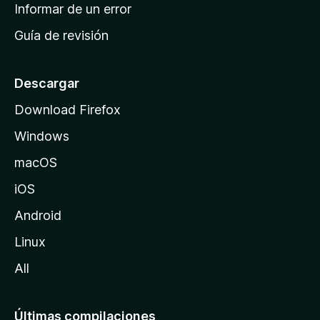
n
Informar de un error
i
Guía de revisión
c
i
o
Descargar
d
Download Firefox
e
Windows
M
o
macOS
z
iOS
i
l
Android
l
Linux
a
All
Últimas compilaciones