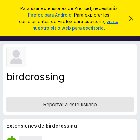
B
Cerrar sesión
Para usar extensiones de Android, necesitarás
u
Firefox para Android
. Para explorar los
B
I
s
complementos de Firefox para escritorio,
visita
g
u
nuestro sitio web para escritorio
.
n
c
s
o
a
r
c
a
r
a
r
e
d
s
o
t
e
r
a
birdcrossing
d
v
i
e
s
c
o
o
Reportar a este usuario
m
p
l
Extensiones de birdcrossing
e
m