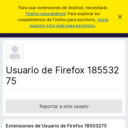
B
Cerrar sesión
Para usar extensiones de Android, necesitarás
u
Firefox para Android
. Para explorar los
B
I
s
complementos de Firefox para escritorio,
visita
g
u
nuestro sitio web para escritorio
.
n
c
s
o
a
r
c
a
r
a
r
e
d
s
o
t
e
r
a
Usuario de Firefox 185532
d
v
i
75
e
s
c
o
o
m
p
Reportar a este usuario
l
e
Extensiones de Usuario de Firefox 18553275
m