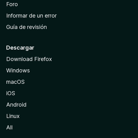
i
Foro
s
n
Informar de un error
i
Guía de revisión
c
i
o
Descargar
d
Download Firefox
e
Windows
M
o
macOS
z
iOS
i
l
Android
l
Linux
a
All