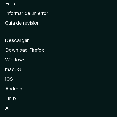
i
Foro
s
n
Informar de un error
i
Guía de revisión
c
i
o
Descargar
d
Download Firefox
e
Windows
M
o
macOS
z
iOS
i
l
Android
l
Linux
a
All