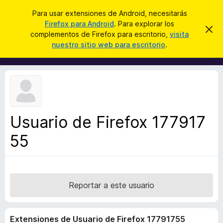
B
Cerrar sesión
Para usar extensiones de Android, necesitarás
u
Firefox para Android
. Para explorar los
B
I
s
complementos de Firefox para escritorio,
visita
g
u
nuestro sitio web para escritorio
.
n
c
s
o
a
r
c
a
r
a
r
e
d
s
o
t
e
r
a
Usuario de Firefox 177917
d
v
i
55
e
s
c
o
o
m
p
Reportar a este usuario
l
e
Extensiones de Usuario de Firefox 17791755
m