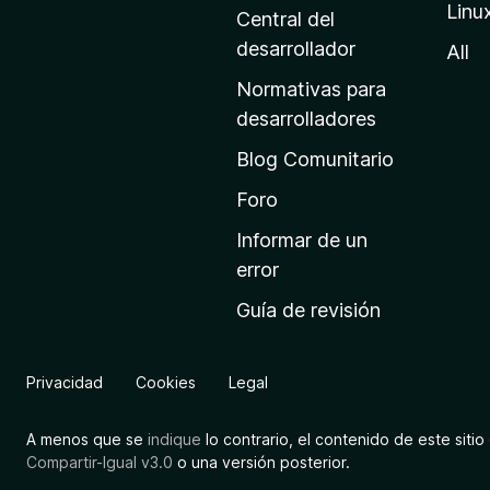
Linu
a
Central del
d
desarrollador
All
e
Normativas para
i
desarrolladores
n
Blog Comunitario
i
c
Foro
i
Informar de un
o
error
d
Guía de revisión
e
M
o
Privacidad
Cookies
Legal
z
i
A menos que se
indique
lo contrario, el contenido de este sitio 
l
Compartir-Igual v3.0
o una versión posterior.