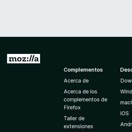
I
r
Complementos
Des
a
Acerca de
Down
l
a
Acerca de los
Win
p
complementos de
mac
á
Firefox
g
iOS
Taller de
i
Andr
extensiones
n