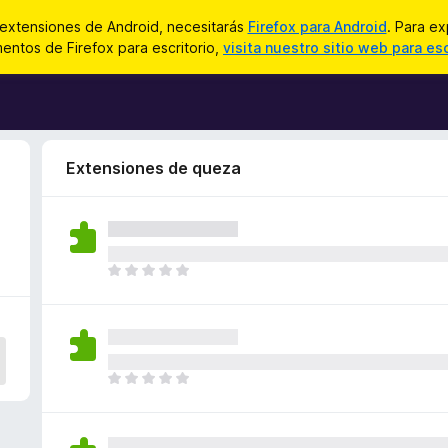
 extensiones de Android, necesitarás
Firefox para Android
. Para ex
ntos de Firefox para escritorio,
visita nuestro sitio web para esc
Extensiones de queza
T
o
d
a
v
í
T
a
o
n
d
o
a