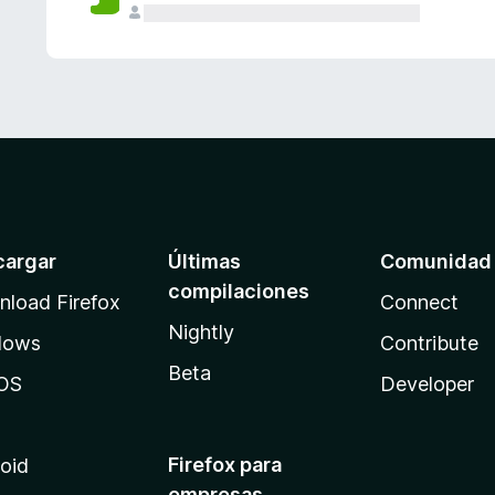
cargar
Últimas
Comunidad
compilaciones
load Firefox
Connect
Nightly
dows
Contribute
Beta
OS
Developer
Firefox para
oid
empresas