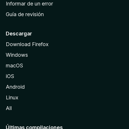
n
Informar de un error
i
Guía de revisión
c
i
o
Descargar
d
Download Firefox
e
Windows
M
o
macOS
z
iOS
i
l
Android
l
Linux
a
All
Últimas compilaciones