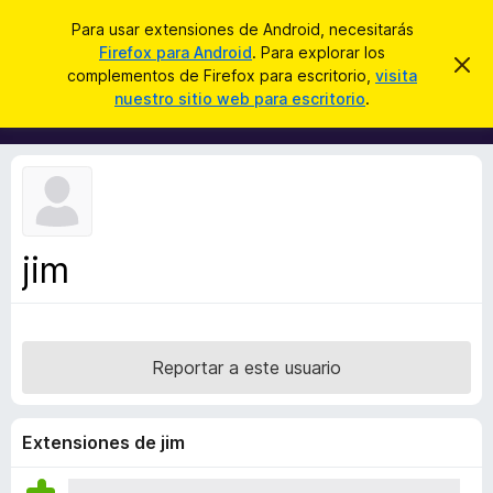
B
Cerrar sesión
Para usar extensiones de Android, necesitarás
u
Firefox para Android
. Para explorar los
B
I
s
complementos de Firefox para escritorio,
visita
g
u
nuestro sitio web para escritorio
.
n
c
s
o
a
r
c
a
r
a
r
e
d
s
o
t
e
r
a
jim
d
v
i
e
s
c
o
o
Reportar a este usuario
m
p
l
Extensiones de jim
e
m