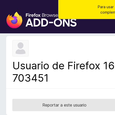
Para usar
compleme
B
u
s
c
a
d
o
r
Usuario de Firefox 16
d
e
703451
c
o
m
p
l
Reportar a este usuario
e
m