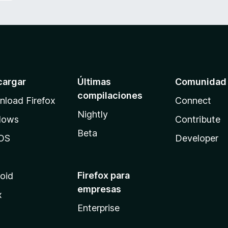
cargar
Últimas
Comunidad
compilaciones
load Firefox
Connect
Nightly
dows
Contribute
Beta
OS
Developer
Firefox para
oid
empresas
x
Enterprise