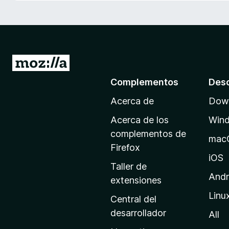
e
n
t
o
s
I
p
r
Complementos
Des
a
a
r
Acerca de
Down
l
a
a
F
Acerca de los
Win
p
i
complementos de
mac
r
á
Firefox
e
g
iOS
Taller de
f
i
Andr
extensiones
o
n
x
Linu
a
Central del
d
desarrollador
All
e