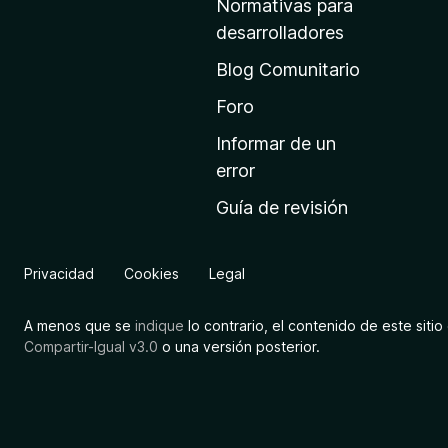
Normativas para
i
desarrolladores
n
Blog Comunitario
i
c
Foro
i
Informar de un
o
error
d
Guía de revisión
e
M
o
Privacidad
Cookies
Legal
z
i
A menos que se
indique
lo contrario, el contenido de este sitio 
l
Compartir-Igual v3.0
o una versión posterior.
l
a