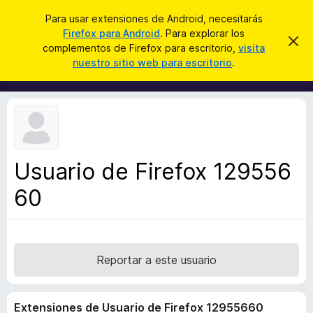
B
Cerrar sesión
Para usar extensiones de Android, necesitarás
u
Firefox para Android
. Para explorar los
B
I
s
complementos de Firefox para escritorio,
visita
g
u
nuestro sitio web para escritorio
.
n
c
s
o
a
r
c
a
r
a
r
e
d
s
o
t
e
r
a
Usuario de Firefox 129556
d
v
i
60
e
s
c
o
o
m
p
Reportar a este usuario
l
e
Extensiones de Usuario de Firefox 12955660
m