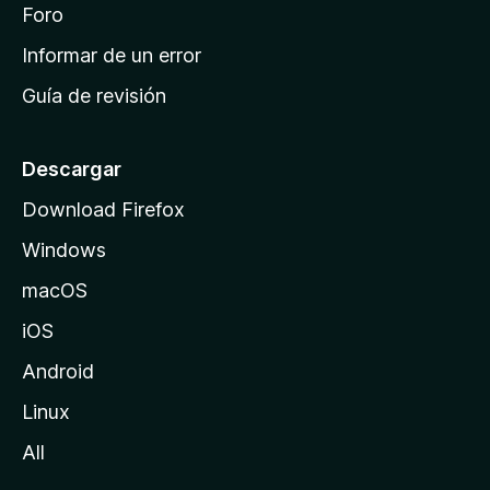
i
Foro
s
n
Informar de un error
i
Guía de revisión
c
i
o
Descargar
d
Download Firefox
e
Windows
M
o
macOS
z
iOS
i
l
Android
l
Linux
a
All