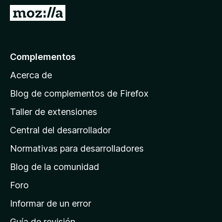
e
I
n
r
t
a
o
l
Complementos
s
a
p
Acerca de
p
a
á
r
Blog de complementos de Firefox
a
g
Taller de extensiones
F
i
i
Central del desarrollador
n
r
a
Normativas para desarrolladores
e
d
f
Blog de la comunidad
e
o
i
Foro
x
n
Informar de un error
i
Guía de revisión