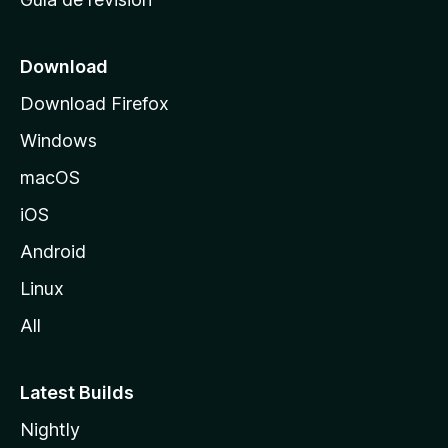
c
i
o
Download
d
Download Firefox
e
Windows
M
o
macOS
z
iOS
i
l
Android
l
Linux
a
All
Latest Builds
Nightly