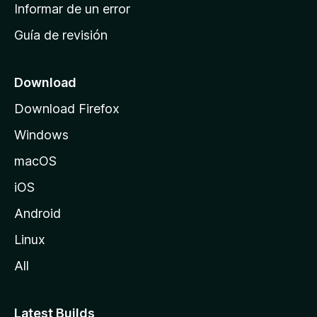
n
Informar de un error
i
Guía de revisión
c
i
o
Download
d
Download Firefox
e
Windows
M
o
macOS
z
iOS
i
l
Android
l
Linux
a
All
Latest Builds