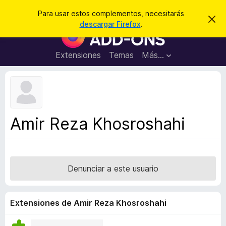
B
Iniciar sesión
Para usar estos complementos, necesitarás
I
u
descargar Firefox
.
g
B
s
n
u
o
c
r
s
Extensiones
Temas
Más...
a
a
c
r
r
e
a
s
d
t
e
o
a
r
v
Amir Reza Khosroshahi
i
d
s
e
o
c
o
Denunciar a este usuario
m
p
l
Extensiones de Amir Reza Khosroshahi
e
m